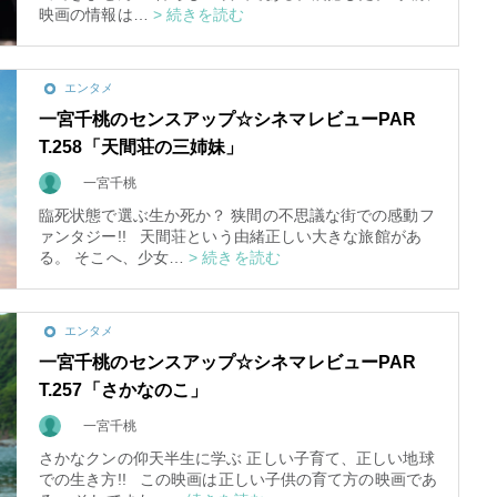
映画の情報は…
> 続きを読む
エンタメ
一宮千桃のセンスアップ☆シネマレビューPAR
T.258「天間荘の三姉妹」
一宮千桃
臨死状態で選ぶ生か死か？ 狭間の不思議な街での感動フ
ァンタジー!! 天間荘という由緒正しい大きな旅館があ
る。 そこへ、少女…
> 続きを読む
エンタメ
一宮千桃のセンスアップ☆シネマレビューPAR
T.257「さかなのこ」
一宮千桃
さかなクンの仰天半生に学ぶ 正しい子育て、正しい地球
での生き方!! この映画は正しい子供の育て方の映画であ