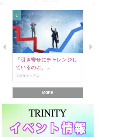
1
2
Previous
Next
「引き寄せにチャレンジし
健康法の新
ているのに、...
も！ 今井一彰
スピリチュアル
健康
MORE