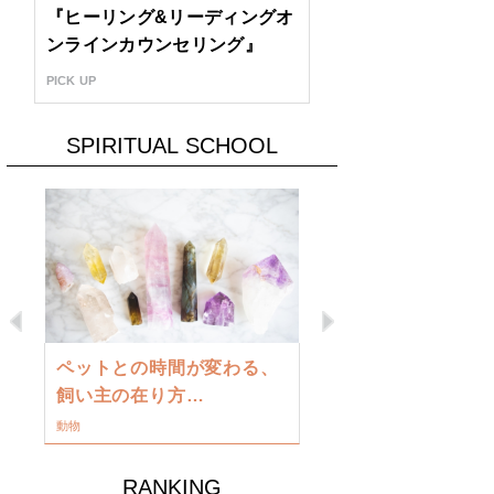
『ヒーリング&リーディングオ
ンラインカウンセリング』
PICK UP
SPIRITUAL SCHOOL
Previous
Next
古い地球を
ペットとの時間が変わる、
類に目覚め
飼い主の在り方…
ワークショップ
動物
RANKING