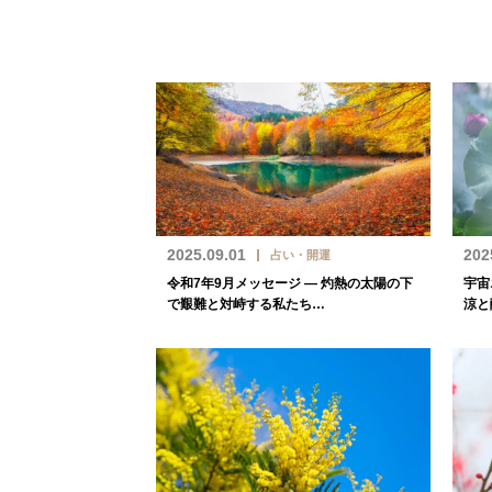
2025.09.01
202
占い・開運
令和7年9月メッセージ — 灼熱の太陽の下
宇宙
で艱難と対峙する私たち…
涼と