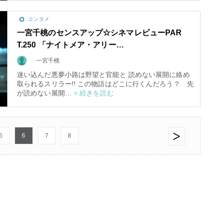
エンタメ
一宮千桃のセンスアップ☆シネマレビューPAR
T.250 「ナイトメア・アリー…
一宮千桃
迷い込んだ悪夢小路は野望と官能と 読めない展開に絡め
取られるスリラー!! この物語はどこに行くんだろう？ 先
が読めない展開…
> 続きを読む
5
6
7
8