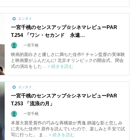
エンタメ
一宮千桃のセンスアップ☆シネマレビューPAR
T.254 「ワン・セカンド 永遠…
一宮千桃
映画的面白さと優しさに満ちた佳作!! チャン監督の実体験
と映画愛がふんだんに! 北京オリンピックの開会式、閉会
式の演出をした…
> 続きを読む
エンタメ
一宮千桃のセンスアップ☆シネマレビューPAR
T.253 「流浪の月」
一宮千桃
本屋大賞受賞作の巧みな再構築が秀逸 静謐な影と悲しみ
に充ちた佳作!! 原作を読んでいたので、楽しみと不安で試
写に行った。 ま…
> 続きを読む