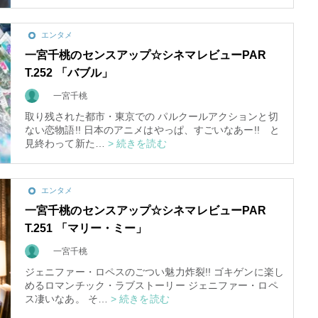
エンタメ
一宮千桃のセンスアップ☆シネマレビューPAR
T.252 「バブル」
一宮千桃
取り残された都市・東京での パルクールアクションと切
ない恋物語!! 日本のアニメはやっぱ、すごいなあー!! と
見終わって新た…
> 続きを読む
エンタメ
一宮千桃のセンスアップ☆シネマレビューPAR
T.251 「マリー・ミー」
一宮千桃
ジェニファー・ロペスのごつい魅力炸裂!! ゴキゲンに楽し
めるロマンチック・ラブストーリー ジェニファー・ロペ
ス凄いなあ。 そ…
> 続きを読む