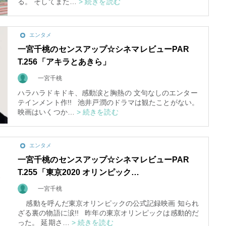
る。 そしてまた…
> 続きを読む
エンタメ
一宮千桃のセンスアップ☆シネマレビューPAR
T.256「アキラとあきら」
一宮千桃
ハラハラドキドキ、感動涙と胸熱の 文句なしのエンター
テインメント作!! 池井戸潤のドラマは観たことがない。
映画はいくつか…
> 続きを読む
エンタメ
スピリチュアルは現実を動
一宮千桃のセンスアップ☆シネマレビューPAR
かす原動力～あ…
T.255「東京2020 オリンピック…
インタビュー
一宮千桃
感動を呼んだ東京オリンピックの公式記録映画 知られ
ざる裏の物語に涙!! 昨年の東京オリンピックは感動的だ
った。 延期さ…
> 続きを読む