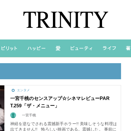
エンタメ
一宮千桃のセンスアップ☆シネマレビューPAR
T.259「ザ・メニュー」
一宮千桃
神経を逆なでされる震撼新手ホラー!! 美味しそうな料理は
出てきません!! 怖ろしい映画である。震撼した。 事前に