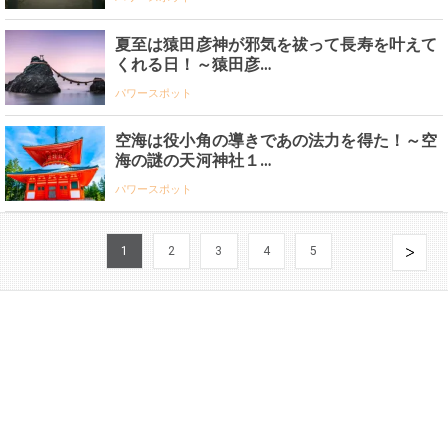
夏至は猿田彦神が邪気を祓って長寿を叶えて
くれる日！～猿田彦…
パワースポット
空海は役小角の導きであの法力を得た！～空
海の謎の天河神社１…
パワースポット
1
2
3
4
5