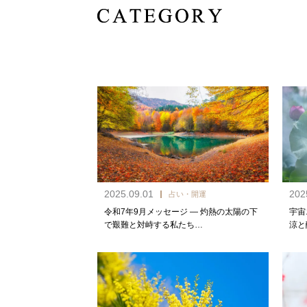
2025.09.01
202
占い・開運
令和7年9月メッセージ — 灼熱の太陽の下
宇宙
で艱難と対峙する私たち…
涼と