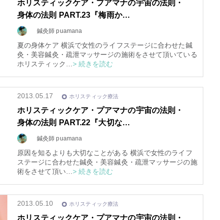
ホリスティックケア・プアマナの宇宙の法則・
身体の法則 PART.23『梅雨か…
3
鍼灸師 puamana
夏の身体ケア 横浜で女性のライフステージに合わせた鍼
灸・美容鍼灸・疏泄マッサージの施術をさせて頂いている
ホリスティック…
> 続きを読む
2013.05.17
「片方だけの話を聞いてう
ホリスティック療法
のみにし味方...
ホリスティックケア・プアマナの宇宙の法則・
身体の法則 PART.22『大切な…
スピリチュアル
鍼灸師 puamana
原因を知るよりも大切なことがある 横浜で女性のライフ
ステージに合わせた鍼灸・美容鍼灸・疏泄マッサージの施
術をさせて頂い…
> 続きを読む
2013.05.10
ホリスティック療法
ホリスティックケア・プアマナの宇宙の法則・