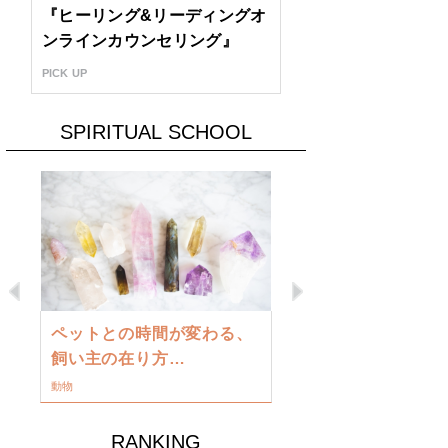
『ヒーリング&リーディングオ
ンラインカウンセリング』
PICK UP
SPIRITUAL SCHOOL
Previous
Next
古い地球を
ペットとの時間が変わる、
類に目覚め
飼い主の在り方…
ワークショップ
動物
RANKING