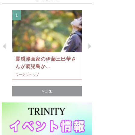
1
2
Previous
Next
霊感漫画家の伊藤三巳華さ
一宮千桃の
んが鹿児島か...
シネマレビュー
ワークショップ
エンタメ
MORE