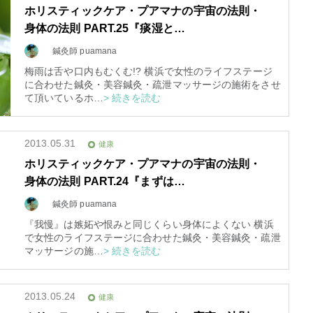
ホリスティックケア・プアマナの宇宙の法則・
身体の法則 PART.25『痰湿と…
鍼灸師 puamana
梅雨は舌や口内もむくむ!? 横浜で女性のライフステージ
に合わせた鍼灸・美容鍼灸・疏泄マッサージの施術をさせ
て頂いているホ…
> 続きを読む
2013.05.31
健康
ホリスティックケア・プアマナの宇宙の法則・
身体の法則 PART.24『まずは…
鍼灸師 puamana
スピリチュアルは現実を動
『我慢』は嫉妬や恨みと同じくらい身体によくない 横浜
かす原動力～あ…
で女性のライフステージに合わせた鍼灸・美容鍼灸・疏泄
マッサージの施…
> 続きを読む
インタビュー
2013.05.24
健康