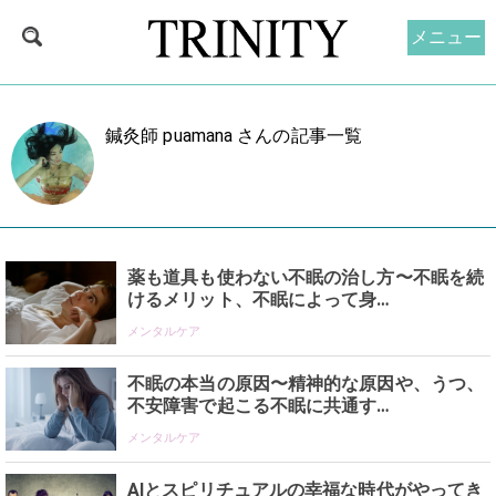
メニュー
鍼灸師 puamana さんの記事一覧
薬も道具も使わない不眠の治し方〜不眠を続
けるメリット、不眠によって身…
メンタルケア
不眠の本当の原因〜精神的な原因や、うつ、
不安障害で起こる不眠に共通す…
メンタルケア
AIとスピリチュアルの幸福な時代がやってき