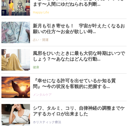
ます〜人間にゆだねられる判断…
Happy Life
新月も引き寄せも！ 宇宙が叶えたくなるお
願いの仕方〜お金が欲しい時…
占い・開運
風邪をひいたときに最も大切な時期はいつで
しょう？〜あなたはどんな行動…
健康
『幸せになる許可を出せているか知る質
問』〜今の状況を客観的に把握する…
メンタルケア
シワ、タルミ、コリ、自律神経の調整までケ
アするカイロが出来ました
ホリスティック療法