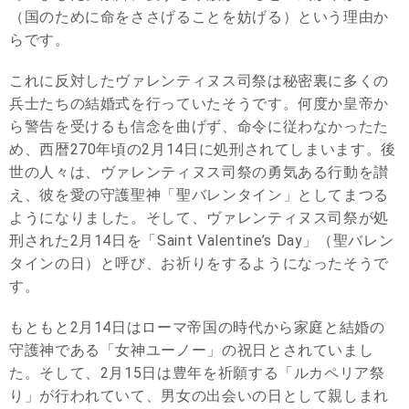
（国のために命をささげることを妨げる）という理由か
らです。
これに反対したヴァレンティヌス司祭は秘密裏に多くの
兵士たちの結婚式を行っていたそうです。何度か皇帝か
ら警告を受けるも信念を曲げず、命令に従わなかったた
め、西暦270年頃の2月14日に処刑されてしまいます。後
世の人々は、ヴァレンティヌス司祭の勇気ある行動を讃
え、彼を愛の守護聖神「聖バレンタイン」としてまつる
ようになりました。そして、ヴァレンティヌス司祭が処
刑された2月14日を「Saint Valentine’s Day」（聖バレン
タインの日）と呼び、お祈りをするようになったそうで
す。
もともと2月14日はローマ帝国の時代から家庭と結婚の
守護神である「女神ユーノー」の祝日とされていまし
た。そして、2月15日は豊年を祈願する「ルカペリア祭
り」が行われていて、男女の出会いの日として親しまれ