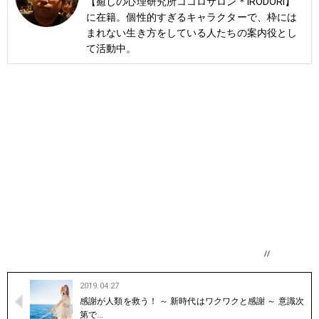
【癒しの心理研究所ココロサロン＊IRODORI】
に在籍。個性的すぎるキャラクターで、枠には
まれない生き方をしている人たちの案内役とし
て活動中。
//
2019.04.27
感謝が人類を救う！ ～ 新時代はワクワクと感謝 ～ 意識次
第で…