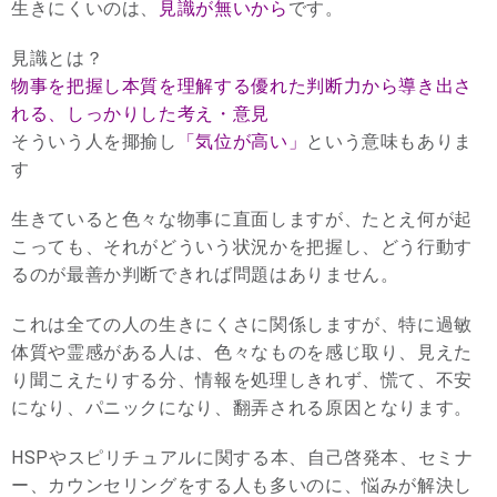
生きにくいのは、
見識が無いから
です。
見識とは？
物事を把握し本質を理解する優れた判断力から導き出さ
れる、しっかりした考え・意見
そういう人を揶揄し
「気位が高い」
という意味もありま
す
生きていると色々な物事に直面しますが、たとえ何が起
こっても、それがどういう状況かを把握し、どう行動す
るのが最善か判断できれば問題はありません。
これは全ての人の生きにくさに関係しますが、特に過敏
体質や霊感がある人は、色々なものを感じ取り、見えた
り聞こえたりする分、情報を処理しきれず、慌て、不安
になり、パニックになり、翻弄される原因となります。
HSPやスピリチュアルに関する本、自己啓発本、セミナ
ー、カウンセリングをする人も多いのに、悩みが解決し