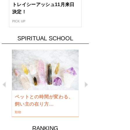
トレイシーアッシュ11月来日
決定！
PICK UP
SPIRITUAL SCHOOL
Previous
Next
古い地球を
ペットとの時間が変わる、
類に目覚め
飼い主の在り方…
ワークショップ
動物
RANKING