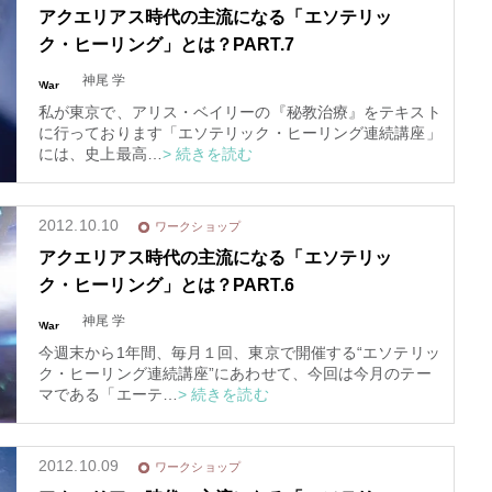
ela
on li
アクエリアス時代の主流になる「エソテリッ
ura/
ne
el-a
670
ク・ヒーリング」とは？PART.7
ura.
co
m/p
ubli
神尾 学
War
c_h
nin
tml/
g
: T
wp-
私が東京で、アリス・ベイリーの『秘教治療』をテキスト
ryin
con
g to
ten
に行っております「エソテリック・ヒーリング連続講座」
acc
t/th
ess
には、史上最高…
> 続きを読む
em
arra
es/t
y of
rinit
fset
y20
on f
15/f
alse
unc
in
/
tion
2012.10.10
ワークショップ
ho
s.p
me/
hp
ela
on li
アクエリアス時代の主流になる「エソテリッ
ura/
ne
el-a
670
ク・ヒーリング」とは？PART.6
ura.
co
m/p
ubli
神尾 学
War
c_h
スピリチュアルは現実を動
nin
tml/
g
: T
wp-
今週末から1年間、毎月１回、東京で開催する“エソテリッ
ryin
con
かす原動力～あ…
g to
ten
ク・ヒーリング連続講座”にあわせて、今回は今月のテー
acc
t/th
ess
マである「エーテ…
> 続きを読む
em
インタビュー
arra
es/t
y of
rinit
fset
y20
on f
15/f
alse
unc
in
/
tion
2012.10.09
ワークショップ
ho
s.p
me/
hp
ela
on li