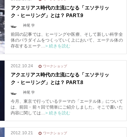
アクエリアス時代の主流になる「エソテリッ
ク・ヒーリング」とは？ PART.9
神尾 学
War
nin
g
: T
前回の記事では、ヒーリングや医療、そして新しい科学全
ryin
g to
体のパラダイムをつくっていく上において、エーテル体の
acc
ess
存在するエーテ…
> 続きを読む
arra
y of
fset
on f
alse
in
/
2012.10.24
ワークショップ
ho
me/
ela
アクエリアス時代の主流になる「エソテリッ
ura/
el-a
ク・ヒーリング」とは？ PART.8
ura.
co
m/p
ubli
神尾 学
War
c_h
nin
tml/
g
: T
wp-
今月、東京で行っているテーマの「エーテル体」について
ryin
con
g to
ten
は、前回・前々回で簡単にご紹介しました。そこで書いた
acc
t/th
ess
内容に関しては…
> 続きを読む
em
arra
es/t
y of
rinit
fset
y20
on f
15/f
alse
unc
in
/
tion
2012.10.21
ワークショップ
ho
s.p
me/
hp