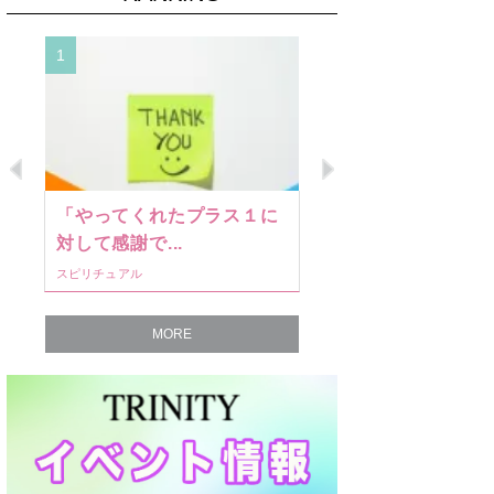
1
2
Previous
Next
「やってくれたプラス１に
愛するペッ
対して感謝で...
消・除霊・浄.
スピリチュアル
ワークショップ
MORE