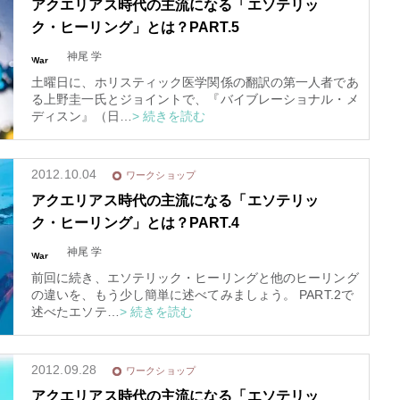
アクエリアス時代の主流になる「エソテリッ
ura/
ne
el-a
670
ク・ヒーリング」とは？PART.5
ura.
co
3
m/p
ubli
神尾 学
War
c_h
nin
tml/
g
: T
wp-
土曜日に、ホリスティック医学関係の翻訳の第一人者であ
ryin
con
g to
ten
る上野圭一氏とジョイントで、『バイブレーショナル・メ
acc
t/th
ess
ディスン』（日…
> 続きを読む
em
arra
es/t
y of
rinit
fset
y20
on f
15/f
alse
unc
in
/
tion
2012.10.04
宇宙エネルギーの受信機を
ワークショップ
ho
s.p
me/
hp
整える「日本...
ela
on li
アクエリアス時代の主流になる「エソテリッ
ura/
ne
el-a
670
ク・ヒーリング」とは？PART.4
Happy Life
ura.
co
m/p
ubli
神尾 学
War
c_h
nin
tml/
g
: T
wp-
前回に続き、エソテリック・ヒーリングと他のヒーリング
ryin
con
g to
ten
の違いを、もう少し簡単に述べてみましょう。 PART.2で
acc
t/th
ess
述べたエソテ…
> 続きを読む
em
arra
es/t
y of
rinit
fset
y20
on f
15/f
alse
unc
in
/
tion
2012.09.28
ワークショップ
ho
s.p
me/
hp
ela
on li
アクエリアス時代の主流になる「エソテリッ
ura/
ne