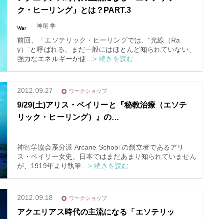
el-a
670
ク・ヒーリング」とは？PART.3
ura.
co
m/p
ubli
神尾 学
War
c_h
nin
tml/
g
: T
wp-
前回、「エソテリック・ヒーリングでは、“光線（Ra
ryin
con
g to
ten
y）”と呼ばれる、まだ一般にはほとんど知られていない、
acc
t/th
ess
強力なエネルギーが使…
> 続きを読む
em
arra
es/t
y of
rinit
fset
y20
on f
15/f
alse
unc
in
/
tion
2012.09.27
ワークショップ
ho
s.p
me/
hp
ela
on li
9/29(土)アリス・ベイリーと『秘教治療（エソテ
ura/
ne
el-a
670
リック・ヒーリング）』の…
ura.
co
m/p
ubli
c_h
tml/
wp-
神智学協会系分派 Arcane School の創立者であるアリ
con
ten
ス・ベイリー女史。日本ではまだあまり知られていません
t/th
が、1919年より執筆…
> 続きを読む
em
es/t
rinit
y20
15/f
unc
tion
2012.09.18
ワークショップ
s.p
hp
on li
アクエリアス時代の主流になる「エソテリッ
ne
670