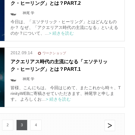
ク・ヒーリング」とは？PART.2
8/29.30並木良和スピリチュ
神尾 学
War
アルジャーニ...
nin
g
: T
今日は、「エソテリック・ヒーリング」とはどんなもの
ryin
Shop
g to
か？ なぜ、「アクエリアス時代の主流になる」といえる
acc
ess
のか？について、…
> 続きを読む
arra
y of
fset
on f
alse
in
/
2012.09.14
ワークショップ
ho
me/
ela
アクエリアス時代の主流になる「エソテリッ
ura/
el-a
ク・ヒーリング」とは？PART.1
ura.
co
m/p
ubli
神尾 学
War
c_h
nin
tml/
g
: T
wp-
皆様、こんにちは。 今回はじめて、またこれから時々、T
ryin
con
g to
ten
rinityWEBに寄稿させていただきます、神尾学と申しま
acc
t/th
ess
す。 よろしくお…
> 続きを読む
em
arra
es/t
y of
rinit
fset
y20
on f
15/f
alse
unc
in
/
tion
ho
s.p
me/
hp
2
3
4
ela
on li
ura/
ne
el-a
670
ura.