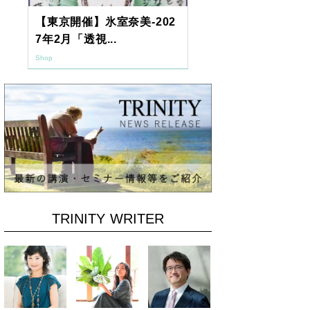
【東京開催】氷室奈美-202
2026年9月
7年2月「透視...
ーアッシュオン
Shop
Shop
TRINITY WRITER