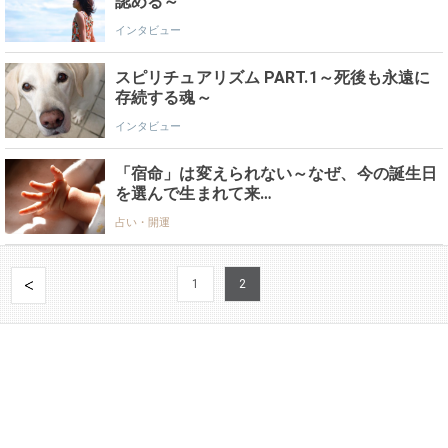
認める～
インタビュー
スピリチュアリズム PART.1～死後も永遠に
存続する魂～
インタビュー
「宿命」は変えられない～なぜ、今の誕生日
を選んで生まれて来…
占い・開運
1
2