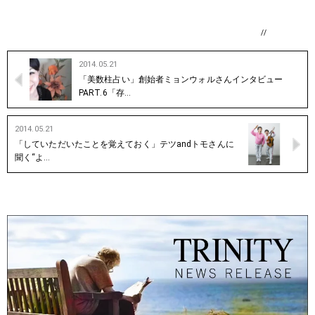
//
2014.05.21
「美数柱占い」創始者ミョンウォルさんインタビュー
PART.6「存…
2014.05.21
「していただいたことを覚えておく」テツandトモさんに
聞く“よ…