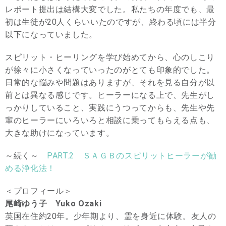
レポート提出は結構大変でした。私たちの年度でも、最
初は生徒が20人くらいいたのですが、終わる頃には半分
以下になっていました。
スピリット・ヒーリングを学び始めてから、心のしこり
が徐々に小さくなっていったのがとても印象的でした。
日常的な悩みや問題はありますが、それを見る自分が以
前とは異なる感じです。ヒーラーになる上で、先生がし
っかりしていること、実践にうつってからも、先生や先
輩のヒーラーにいろいろと相談に乗ってもらえる点も、
大きな助けになっています。
～続く～
PART.2 ＳＡＧＢのスピリットヒーラーが勧
める浄化法！
＜プロフィール＞
尾崎ゆう子 Yuko Ozaki
英国在住約20年。少年期より、霊を身近に体験。友人の