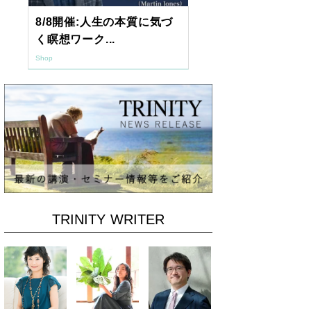
8/8開催:人生の本質に気づ
【東京開催】
く瞑想ワーク...
7年2月「透視.
Shop
Shop
TRINITY WRITER