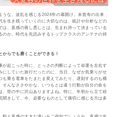
うな、波乱を感じる2024年の幕開け。未曾有の出来
代を生き残っていくのに大切なのは、統計や分析などの
では、直感の善し悪しとは、生まれ持って決まっている
るのか。時代を先読みするトップクラスのアンテナの持
とからでも磨くことができる！
事が起こった時に、とっさの判断によって命運を左右す
みにしていた旅行だったのに、当日、なぜか気乗りがせ
つも乗る電車をたまたま変えてみたり、遅刻するのも構
スピリチュアルは現実を動
、そんなささやかな、いつもとは違う行動が自分の命を
かす原動力～あ…
は、世の中に沢山ありますよね。特に、年初から立て続
インタビュー
見聞きして、今、必要なものとして痛切に感じる方は多
、勘と直感の大きな違いをご存知でしょうか。直感は生