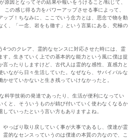
が原因となってその結果や報いをうけること/転じて、
2026年9月開催! トレイシ
。 この感じ得る力をパワーアップさせる事によって、
ーアッシュオン...
アップ！ちなみに、ここでいう念力とは、思念で物を動
なく、「一念、岩をも徹す」という言葉にある、究極の
Shop
う4つのクレア、霊的なセンスに対応させた時には、霊
ます。生きていく上での基本的な能力という風に僕は捉
か言ったりしますけど、古代人は霊的な感性、直感力と
使いながら日々生活していた。なぜなら、サバイバルな
働かせていかないと生き残っていけなかったと。
な科学技術の発達であったり、生活が便利になってい
いくと、そういうものが錆び付いていく使わなくなるか
退していったという言い方もありますよね。
、やっぱり取り戻していく事が大事であるし、僕達が霊
、霊的なセンスっていうのは僕達の本質の力なので、こ