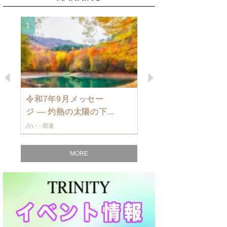
1
2
Previous
Next
令和7年9月メッセー
9月の運勢・
ジ — 灼熱の太陽の下...
ングを発表！～
占い・開運
占い・開運
MORE