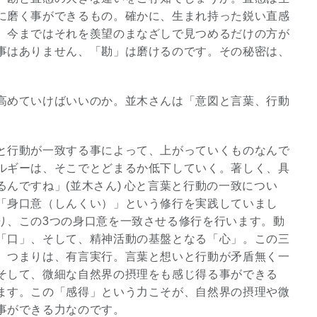
に磨く事ができるもの。確かに、生まれ持った鋭い直感
。今まではそれを羨望のまなざしで見つめるだけの方が
3
事はありません、「勘」は磨けるのです。その秘密は、
高めていけばいいのか。並木さんは「意図と言葉、行動
究極的な覚醒に向かって
と行動が一致する事によって、上がっていくものなんで
【The Secret of...
ルギーは、そこでとどまるか低下していく。著しく、具
インタビュー
んですね」(並木さん) 心と言葉と行動の一致につい
「身口意（しんくい）」という修行を実践していまし
り、この3つの身口意を一致させる修行を行います。動
「口」、そして、精神活動の基盤となる「心」。この三
。つまりは、有言実行。言葉と想いと行動が矛盾無く一
そして、微細な自然界の摂理をも感じ得る事ができる
ます。この「感得」という力こそが、自然界の摂理や微
事ができる力なのです。