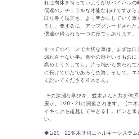
れは肉体を持っていようがサバイバルの
僕達のナチュラルな才能なわけですから
取り巻く現実も、より豊かにしていく事
るし、要するに、アップグレードされた
僕達が得られる一つの形でもあります」
すべてのベースで大切な事は、まずは自
漏れさせない事。自分の器というものに
高めようとしても、片っ端から失われて
に長けていたであろう空海、そして、エ
く説いてくださる並木さん。
その深淵な学びを、並木さんと共を体系
座が、1/20・21に開催されます。【
イキックを超越して生きる】。ピンと来
い。
◆1/20・21並木良和エネルギーシス