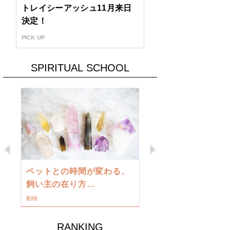
トレイシーアッシュ11月来日
決定！
PICK UP
SPIRITUAL SCHOOL
Previous
Next
古い地球を
ペットとの時間が変わる、
類に目覚め
飼い主の在り方…
ワークショップ
動物
RANKING