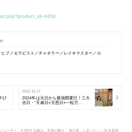
etail.php?product_id=4450
☆
／ヒプノセラピスト／チャネラー／レイキマスター／ロ
2023.12.27
学び
2024年は元日から最強開運日！三大
吉日・“天赦日×天恩日×一粒万…
ピューター」をONする鍵は、空海の教え「身口意」にあった！／並木良和