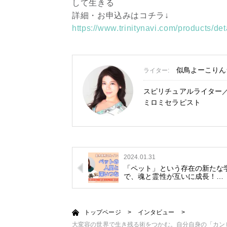
して生きる
詳細・お申込みはコチラ↓
https://www.trinitynavi.com/products/d
似鳥よーこりん
ライター:
スピリチュアルライター
ミロミセラピスト
2024.01.31
「ペット」という存在の新たな
で、魂と霊性が互いに成長！…
トップページ
>
インタビュー
>
大変容の世界で生き残る術をつかむ。自分自身の「カン