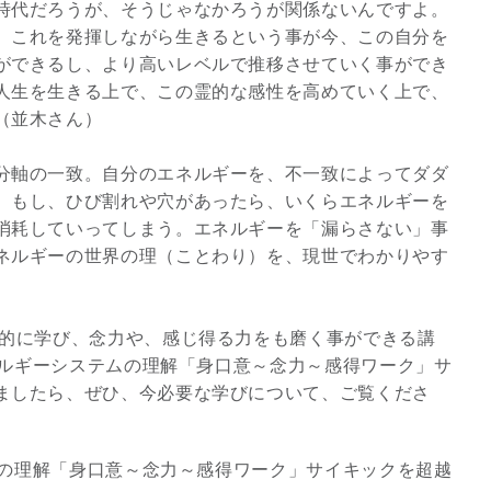
時代だろうが、そうじゃなかろうが関係ないんですよ。
、これを発揮しながら生きるという事が今、この自分を
ができるし、より高いレベルで推移させていく事ができ
人生を生きる上で、この霊的な感性を高めていく上で、
（並木さん）
分軸の一致。自分のエネルギーを、不一致によってダダ
、もし、ひび割れや穴があったら、いくらエネルギーを
消耗していってしまう。エネルギーを「漏らさない」事
ネルギーの世界の理（ことわり）を、現世でわかりやす
的に学び、念力や、感じ得る力をも磨く事ができる講
エネルギーシステムの理解「身口意～念力～感得ワーク」サ
ましたら、ぜひ、今必要な学びについて、ご覧くださ
テムの理解「身口意～念力～感得ワーク」サイキックを超越