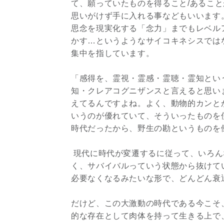
て、願っていたものを得ること/あること
思いがけず手に入れる事などもいいます
思念を現実化する「念力」までもレベル
かす…というようなサイコキネシスでは
集中を指しています。
「感得を、霊視・霊感・霊聴・霊知とい
知・クレアコグニザンスと言えると思い
えてるんですよね。よく、動物的カンと
いうのが優れていて、そういったものを
時代だったから、野生の勘というものを
現代に時代が変遷するに従って、いろん
く、サバイバルっていう状態から抜けて
必要なくなるみたいな形で、どんどん衰
だけど、この大激動の時代である今こそ
的な存在として肉体を持って生きる上で