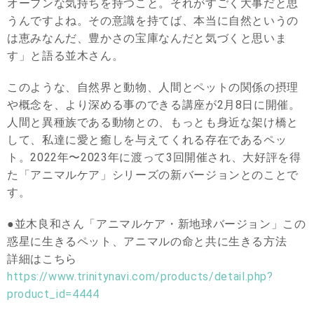
オープンな気持ちを持つこと。それがすごく大事だと思
うんですよね。その意識を持てば、本当に自然というの
は恵みなんだ、豊かさの宝庫なんだと気づくと思いま
す」と語る並木さん。
このような、自然界と動物、人間とペットの関係の摂理
や概念を、より深める事のできる講座が2月8日に開催。
人間と異種族である動物との、もっとも身近な架け橋と
して、私達に愛と癒しを与えてくれる存在であるペッ
ト。2022年〜2023年に渡って3回開催され、大好評を得
た「アニマルケア」シリーズの新バージョンとのことで
す。
●並木良和さん「アニマルケア・新地球バージョン」この
惑星に生きるペット、アニマルの命と共に生きる方法
詳細はこちら
https://www.trinitynavi.com/products/detail.php?
product_id=4444