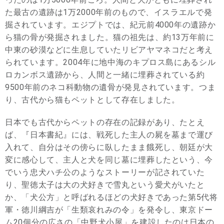
た最古の遺跡は1万2000年前のもので、イスラエルで発
掘されています。エジプトでは、紀元前4000年の遺跡か
ら猫の骨が発掘されました。猫の祖先は、約13万年前に
中東の砂漠などに生息していたリビアヤマネコだと考え
られています。2004年に地中海のキプロス島にあるシル
ロカンボス遺跡から、人間と一緒に埋葬されている約
9500年前のネコ科動物の遺骨が発見されています。つま
り、古代から猫もペットとして存在しました。
日本でも古代からペットの存在の記録があり、たとえ
ば、『日本書紀』には、戦死した主人の屍を墓まで運び
入れて、自分はその傍らに臥したまま餓死し、朝廷が大
変に感心して、主人と犬を同じ墓に埋葬したという、今
でいう忠犬ハチ公のようなストーリーが記されていた
り、聖徳太子は大の犬好きで雪丸という愛犬がいたと
か、「犬公方」と呼ばれるほどの犬好きであった第5代将
軍・徳川綱吉が「生類哀れみの令」を発令し、東京ドー
ム20個分の広さの「中野犬小屋」を建設したのは日本の