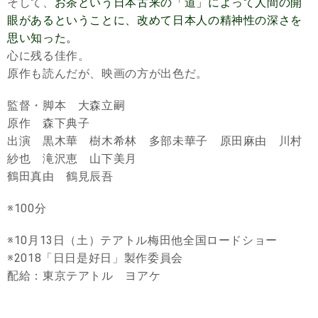
そして、
お茶という日本古来の「道」によって人間の開
眼があるということに、改めて日本人の精神性の深さを
思い知った。
心に残る佳作。
原作も読んだが、映画の方が出色だ。
監督・脚本 大森立嗣
原作 森下典子
出演 黒木華 樹木希林 多部未華子 原田麻由 川村
紗也 滝沢恵 山下美月
鶴田真由 鶴見辰吾
※100分
※10月13日（土）テアトル梅田他全国ロードショー
※2018「日日是好日」製作委員会
配給：東京テアトル ヨアケ