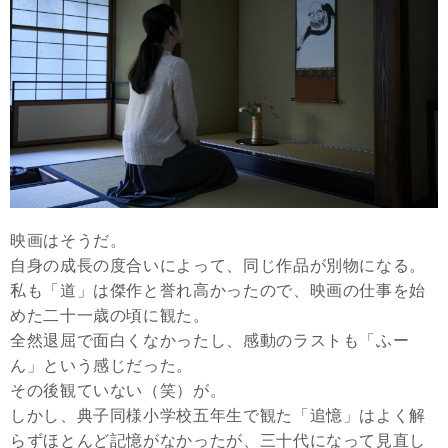
映画はそうだ。
自身の成長の度合いによって、同じ作品が別物になる。
私も「道」は傑作と誉れ高かったので、映画の仕事を始
めた二十一歳の頃に観た。
全然退屈で面白くなかったし、感動のラストも「ふー
ん」という感じだった。
その後観ていない（笑）が。
しかし、典子同様小学校五年生で観た「追憶」はよく解
らずほとんど記憶がなかったが、三十代になって見直し