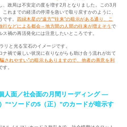
し、政局は不安定の度を増す2月となりました。この3月
、これまでの経済の停滞を急いで取り戻すかのように、
3
うです。
四緑木星の“遠方”“往来”の暗示がある通り、こ
旅行などによる都会⇔地方間の人間の往来が増えそう
で
ルス禍の再活発化には注意したいところです。
キラリと光る宝石のイメージです。
ロナ禍で厳しい状況に在りながらも助け合う流れが出て
究極的な覚醒に向かって
、騙されやすい”の暗示もありますので、他者の善意を利
【The Secret of...
です。
インタビュー
個人面／社会面の月間リーディング —
逆）”“ソードの5（正）”のカードが暗示す