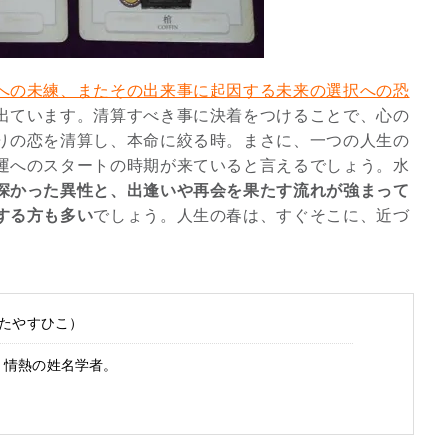
2026年9月開催! トレイシ
ーアッシュオン...
Shop
への未練、またその出来事に起因する未来の選択への恐
出ています。清算すべき事に決着をつけることで、心の
りの恋を清算し、本命に絞る時。まさに、一つの人生の
運へのスタートの時期が来ていると言えるでしょう。水
深かった異性と、出逢いや再会を果たす流れが強まって
する方も多い
でしょう。人生の春は、すぐそこに、近づ
たやすひこ）
、情熱の姓名学者。