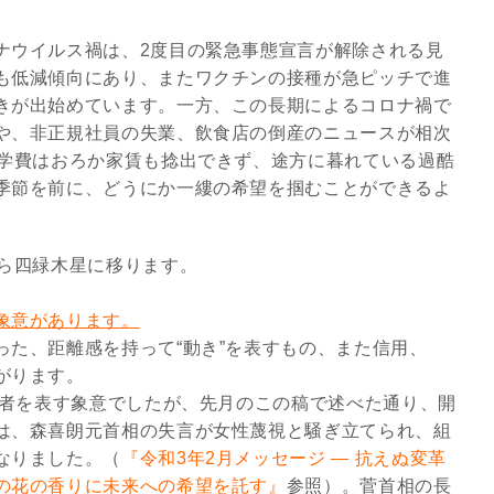
ナウイルス禍は、2度目の緊急事態宣言が解除される見
も低減傾向にあり、またワクチンの接種が急ピッチで進
きが出始めています。一方、この長期によるコロナ禍で
や、非正規社員の失業、飲食店の倒産のニュースが相次
、学費はおろか家賃も捻出できず、途方に暮れている過酷
季節を前に、どうにか一縷の希望を掴むことができるよ
から四緑木星に移ります。
象意があります。
スピリチュアルは現実を動
った、距離感を持って“動き”を表すもの、また信用、
かす原動力～あ…
がります。
インタビュー
導者を表す象意でしたが、先月のこの稿で述べた通り、開
は、森喜朗元首相の失言が女性蔑視と騒ぎ立てられ、組
なりました。（
『令和3年2月メッセージ — 抗えぬ変革
の花の香りに未来への希望を託す』
参照）。菅首相の長