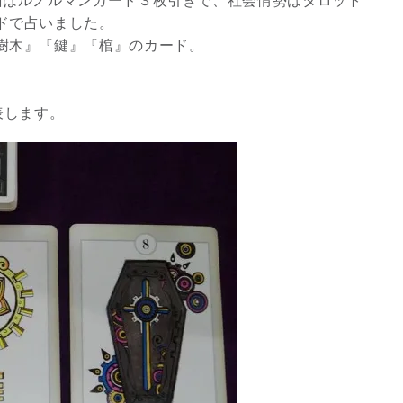
面はルノルマンカード３枚引きで、社会情勢はタロット
ドで占いました。
樹木』『鍵』『棺』のカード。
、
表します。