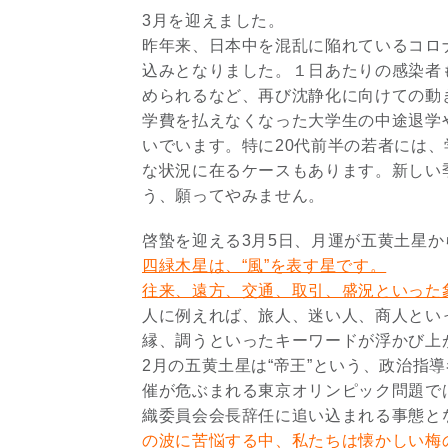
3月を迎えました。
昨年来、日本中を混乱に陥れているコロ
込みとなりました。１日あたりの感染者
められるなど、再び沈静化に向けての動
学費を払えなくなった大学生の中途退学
いでいます。特に20代前半の若者には
な状況に在るケースもあります。新しい
う、願ってやみません。
啓蟄を迎える3月5日、月運が五黄土星
四緑木星は、“風”を表す星です。
往来、遠方、交通、取引、盛況といった
人に例えれば、旅人、迷い人、商人とい
縁、調うといったキーワードが浮かび上
2月の五黄土星は“帝王”という、政治指
催が危ぶまれる東京オリンピック問題で
織委員会会長辞任に追い込まれる事態と
の波に苦悩する中、私たちは懐かしい梅