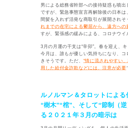
男による総務省幹部への接待疑惑も噴出
ですが、緊急事態宣言再解除後の日本は
間髪を入れず活発な商取引が展開されそ
れまでの在宅による鬱屈から、遠方への
すが、緊張感の緩みによる、コロナウイ
3月の月運の干支は“辛卯”。春を迎え、
今月は、誰もが優しい気持ちになり、コ
きそうです。ただ、
“情に流されやすい
用した給付金詐欺などには、注意が必要
ルノルマン＆タロットによる
“樹木”“棺”、そして“節制（
る２０２１年３月の暗示は