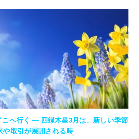
こへ行く — 四緑木星3月は、新しい季節
来や取引が展開される時