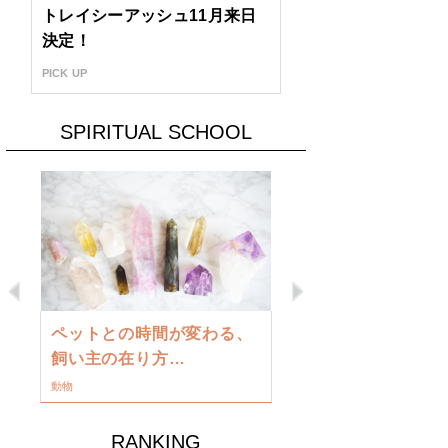
トレイシーアッシュ11月来日
決定！
PICK UP
SPIRITUAL SCHOOL
Previous
Next
古い地球を
ペットとの時間が変わる、
類に目覚め
飼い主の在り方…
ワークショップ
動物
RANKING