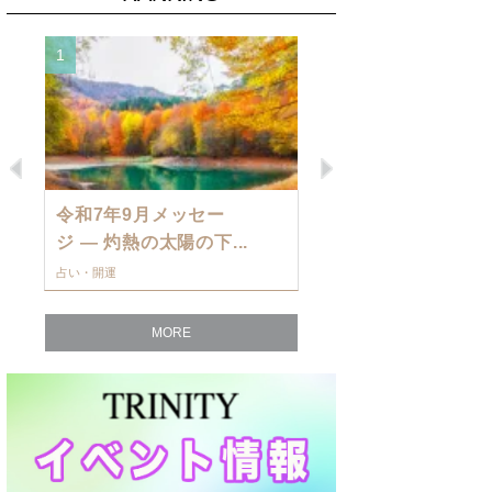
1
2
Previous
Next
令和7年9月メッセー
9月の運勢・
ジ — 灼熱の太陽の下...
ングを発表！～
占い・開運
占い・開運
MORE