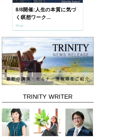
8/8開催:人生の本質に気づ
【東京開催】
く瞑想ワーク...
7年2月「透視.
Shop
Shop
TRINITY WRITER