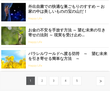
外出自粛での快適な巣ごもりのすすめ — お
家の中は美しいものの宝の山だ！
Happy Life
お金の不安を手放す方法 ～ 望む未来の引き
寄せの法則 ～ 現実を受け止め…
Happy Life
パラレルワールドへ渡る切符 ～ 望む未来
を引き寄せる簡単な方法 ～
Happy Life
1
2
3
4
5