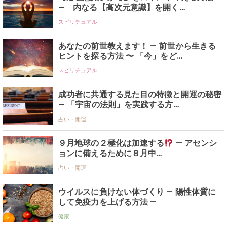
— 内なる【高次元意識】を開く…
スピリチュアル
あなたの前世教えます！ — 前世から生きる
ヒントを探る方法 〜 「今」をど…
スピリチュアル
成功者に共通する見た目の特徴と開運の秘密
— 「宇宙の法則」を実践する方…
占い・開運
９月地球の２極化は加速する
— アセンシ
ョンに備えるために８月中…
占い・開運
ウイルスに負けない体づくり — 陽性体質に
して免疫力を上げる方法 —
健康