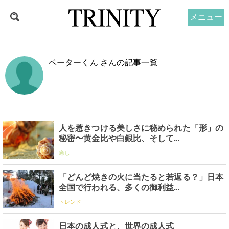
メニュー
ベーターくん さんの記事一覧
人を惹きつける美しさに秘められた「形」の
秘密〜黄金比や白銀比、そして…
癒し
「どんど焼きの火に当たると若返る？」日本
全国で行われる、多くの御利益…
トレンド
日本の成人式と、世界の成人式