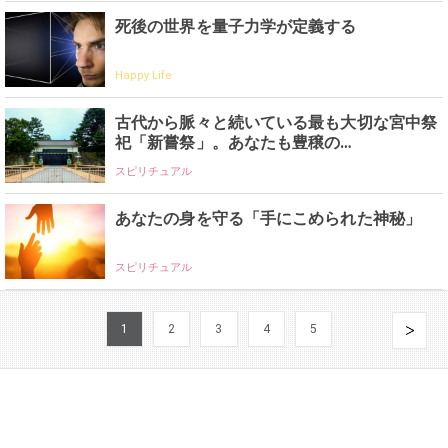
死後の世界を量子力学が定義する
Happy Life
古代から脈々と続いている最も大切な宮中祭
祀「新嘗祭」。あなたも豊穣の…
スピリチュアル
あなたの身を守る「手にこめられた神秘」
スピリチュアル
1
2
3
4
5