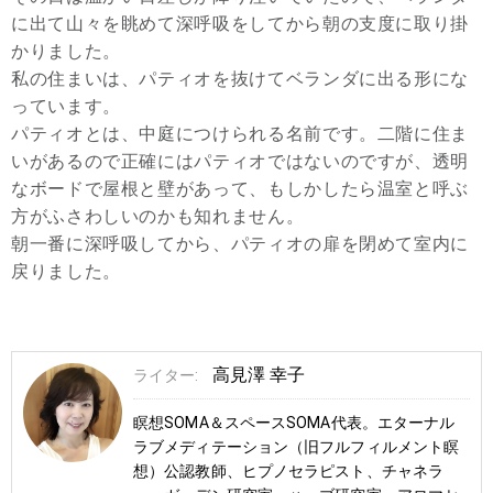
に出て山々を眺めて深呼吸をしてから朝の支度に取り掛
かりました。
私の住まいは、パティオを抜けてベランダに出る形にな
っています。
パティオとは、中庭につけられる名前です。二階に住ま
いがあるので正確にはパティオではないのですが、透明
なボードで屋根と壁があって、もしかしたら温室と呼ぶ
方がふさわしいのかも知れません。
朝一番に深呼吸してから、パティオの扉を閉めて室内に
戻りました。
高見澤 幸子
ライター:
瞑想SOMA＆スペースSOMA代表。エターナル
ラブメディテーション（旧フルフィルメント瞑
想）公認教師、ヒプノセラピスト、チャネラ