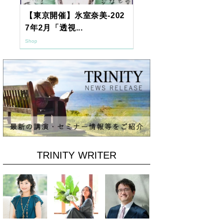
【東京開催】氷室奈美-202
2026年9月
7年2月「透視...
ーアッシュオン
Shop
Shop
TRINITY WRITER