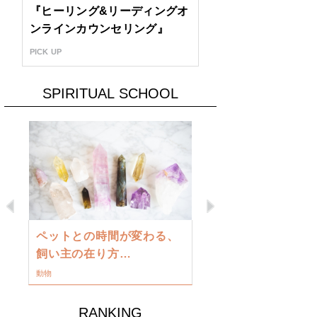
『ヒーリング&リーディングオ
ンラインカウンセリング』
PICK UP
SPIRITUAL SCHOOL
Previous
Next
古い地球を
ペットとの時間が変わる、
類に目覚め
飼い主の在り方…
ワークショップ
動物
RANKING