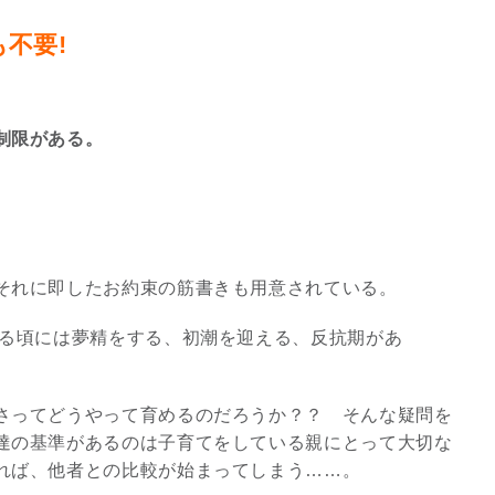
不要!
制限がある。
それに即したお約束の筋書きも用意されている。
える頃には夢精をする、初潮を迎える、反抗期があ
スピリチュアルは現実を動
かす原動力～あ…
インタビュー
さってどうやって育めるのだろうか？？ そんな疑問を
達の基準があるのは子育てをしている親にとって大切な
れば、他者との比較が始まってしまう……。