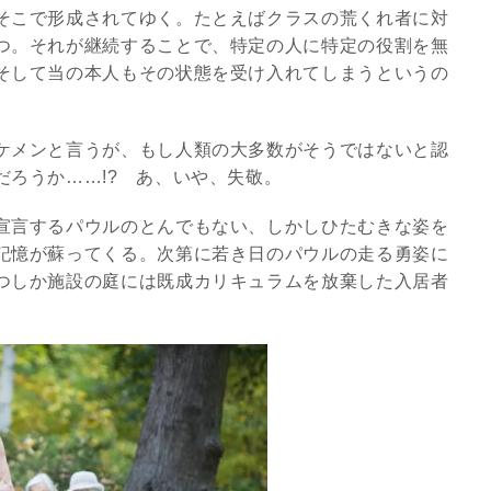
そこで形成されてゆく。たとえばクラスの荒くれ者に対
つ。それが継続することで、特定の人に特定の役割を無
そして当の本人もその状態を受け入れてしまうというの
。
ケメンと言うが、もし人類の大多数がそうではないと認
ろうか……!? あ、いや、失敬。
宣言するパウルのとんでもない、しかしひたむきな姿を
記憶が蘇ってくる。次第に若き日のパウルの走る勇姿に
つしか施設の庭には既成カリキュラムを放棄した入居者