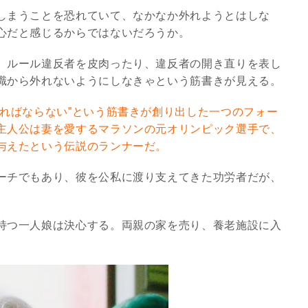
しまうことを恐れていて、なかなか外れようとはしな
心だと感じるからではないだろうか。
3
、ルール違反者を皮肉ったり、違反者の開き直りを表し
識から外れないようにしなきゃという筋書きが見える。
ければならない”という筋書きが創り出した一つのフォー
主人公は妻を愛するマラソンの元オリンピック選手で、
究極的な覚醒に向かって
与えたという伝説のランナーだ。
【The Secret of...
インタビュー
ーチでもあり、彼を公私に渡り支えてきた功労者だが、
持つ一人娘は決心する。両親の家を売り、養老施設に入