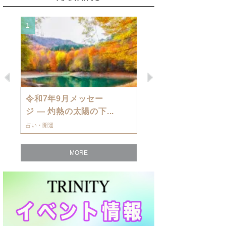
1
2
Previous
Next
令和7年9月メッセー
9月の運勢・
ジ — 灼熱の太陽の下...
ングを発表！～
占い・開運
占い・開運
MORE