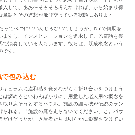
移入して、ああ〜そろそろ考えなければ、から始まり保
8/29.30並木良和スピリチュ
な単語とその連想が飛び交っている状態にあります。
アルジャーニ...
Shop
したってべつにいいんじゃないでしょうか。NYで個展を
いますし、インスピレーションを追求して、糸電話を楽
界で演奏している人もいます。彼らは、既成概念という
のです。
気で包み込む
リキュラムに違和感を覚えながらも折り合いをつけよう
とは諦めろといわんばかりに、用意した老人用の概念を
を取り戻そうとするパウル。施設の誰も彼が伝説のラン
げられる。「施設の庭を走らないでください」と。パウ
るだけだったが、入居者たちは明らかに影響を受けてい