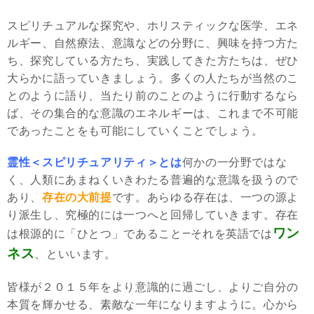
スピリチュアルな探究や、ホリスティックな医学、エネ
ルギー、自然療法、意識などの分野に、興味を持つ方た
ち、探究している方たち、実践してきた方たちは、ぜひ
大らかに語っていきましょう。多くの人たちが当然のこ
とのように語り、当たり前のことのように行動するなら
ば、その集合的な意識のエネルギーは、これまで不可能
であったことをも可能にしていくことでしょう。
霊性＜スピリチュアリティ＞とは
何かの一分野ではな
く、人類にあまねくいきわたる普遍的な意識を扱うので
あり、
存在の大前提
です。あらゆる存在は、一つの源よ
り派生し、究極的には一つへと回帰していきます。存在
ワン
は根源的に「ひとつ」であること―それを英語では
ネス
、
と
いいます。
皆様が２０１５年をより意識的に過ごし、よりご自分の
本質を輝かせる、素敵な一年になりますように。心から