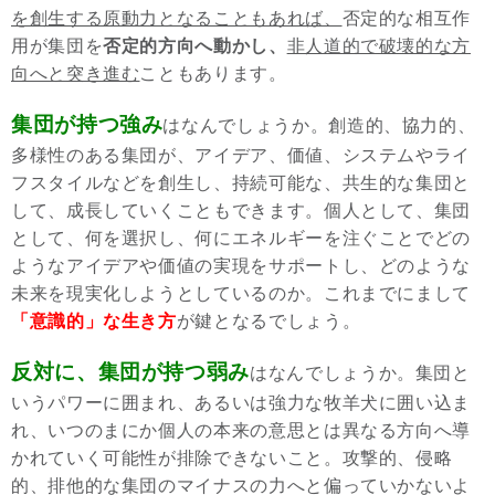
を創生する原動力となることもあれば、
否定的な相互作
用が集団を
否定的方向へ動かし、
非人道的で破壊的な方
向へと突き進む
こともあります。
集団が持つ強み
はなんでしょうか。創造的、協力的、
多様性のある集団が、アイデア、価値、システムやライ
フスタイルなどを創生し、持続可能な、共生的な集団と
して、成長していくこともできます。個人として、集団
として、何を選択し、何にエネルギーを注ぐことでどの
ようなアイデアや価値の実現をサポートし、どのような
未来を現実化しようとしているのか。これまでにまして
「意識的」な生き方
が鍵となるでしょう。
反対に、集団が持つ弱み
はなんでしょうか。集団と
いうパワーに囲まれ、あるいは強力な牧羊犬に囲い込ま
れ、いつのまにか個人の本来の意思とは異なる方向へ導
かれていく可能性が排除できないこと。攻撃的、侵略
的、排他的な集団のマイナスの力へと偏っていかないよ