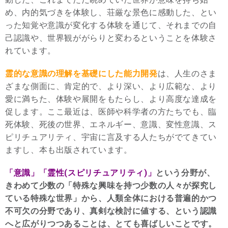
め、内的気づきを体験し、荘厳な景色に感動した、とい
った知覚や意識が変化する体験を通じて、それまでの自
己認識や、世界観ががらりと変わるということを体験さ
れています。
霊的な意識の理解を基礎にした能力開発
は、人生のさま
ざまな側面に、肯定的で、より深い、より広範な、より
愛に満ちた、体験や展開をもたらし、より高度な達成を
促します。ここ最近は、医師や科学者の方たちでも、臨
死体験、死後の世界、エネルギー、意識、変性意識、ス
ピリチュアリティ、宇宙に言及する人たちがでてきてい
ますし、本も出版されています。
「意識」「霊性(スピリチュアリティ)」
という分野が、
きわめて少数の「特殊な興味を持つ少数の人々が探究し
ている特殊な世界」から、人類全体における普遍的かつ
不可欠の分野であり、真剣な検討に値する、という認識
へと広がりつつあることは、とても喜ばしいことです。