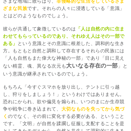
ざまな地域に散らばり、
非侵略的な生活をしているさま
ざまな民族
です。それらの人々に浸透している「意識」
とはどのようなものでしょう。
彼らが共通して象徴しているのは
「人は自然の内に住ま
わせてもらっているのであり、それゆえ人はその一部で
ある」
という意識とその意識に根差した、調和的な生き
方。もともと自然と調和して存在するそれらの民族には
「人も自然もまた偉大な神秘の一部」であり「目に見え
大いなる存在の一部
ない精霊、魂、異なる次元も
」と
いう意識が継承されているのでしょう。
もちろん「今すぐスマホを放り出し、テントに引っ越
し、狩りをしましょう！」というわけではありません。
恐れにかられ、欲や偏見を煽られ、いつのまにか生存競
争や戦争に巻き込まれて、
大切なものを失ってから気づ
く
のでなく、その前に変化する必要がある、ということ
です。「文明」が自然を蹂躙し征服し支配することを是
としてきたモデルから、自然と共生して調和的に生きる