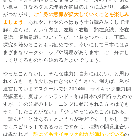
い視点、異なる次元の理解が網目のように広がり、回路
がつながり、
ご自身の意識が拡大していくことを楽しみ
ましょう。
あれやこれやの本はもう十分読み尽くして理
解も進んだ、という方は、左脳・右脳、顕在意識、潜在
意識、深層意識について学び、全脳をつかって、実際に
探究を始めることもお勧めです。幸いにして日本にはさ
まざまなワークショップや講座があります。ご自分にし
っくりくるものから始めるとよいでしょう。
やったことないし、そんな能力は自分にはない、と思わ
れる方も、もう少しお付き合いください。例えば、私が
運営していますスクールでは2014年、サイキック能力開
発講座を、夏はフィンランド・冬は日本で2回行ったので
すが、この分野のトレーニングに参加される方々はそも
そも「したことがない」「少しやってみたことはある」
「読んだことはある」という方が殆どです。しかし、誰
でもスピリットであるわけですから、種類や開発度合い
は異なれど、
誰にでもサイキック能力が備わっている
の