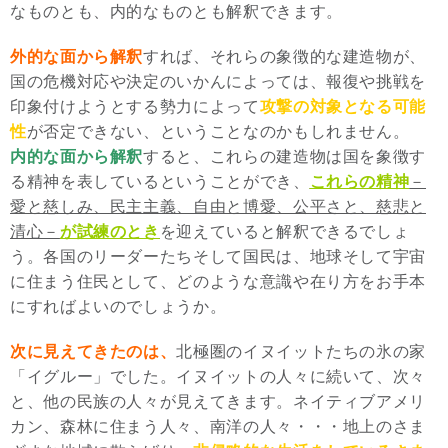
なものとも、内的なものとも解釈できます。
外的な面から解釈
すれば、それらの象徴的な建造物が、
国の危機対応や決定のいかんによっては、報復や挑戦を
印象付けようとする勢力によって
攻撃の対象となる可能
性
が否定できない、ということなのかもしれません。
内的な面から解釈
すると、これらの建造物は国を象徴す
る精神を表しているということができ、
これらの精神
－
愛と慈しみ、民主主義、自由と博愛、公平さと、慈悲と
清心－
が試練のとき
を迎えていると解釈できるでしょ
う。各国のリーダーたちそして国民は、地球そして宇宙
に住まう住民として、どのような意識や在り方をお手本
にすればよいのでしょうか。
次に見えてきたのは、
北極圏のイヌイットたちの氷の家
「イグルー」でした。イヌイットの人々に続いて、次々
と、他の民族の人々が見えてきます。ネイティブアメリ
カン、森林に住まう人々、南洋の人々・・・地上のさま