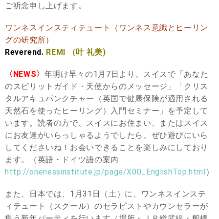
ご祈念申し上げます。
ワンネスインスティテュート（ワンネス意識とヒーリン
グの研究所）
Reverend.
REMI （叶 礼美)
〈NEWS〉
年明け早々の1月7日より、スイスで「あなた
のスピリットガイド・天使からのメッセージ」「クリス
タルアキュパンクチャー（英国で健康保険が適用される
天然石を使ったヒーリング）入門セミナー」を予定して
います。読者の方で、スイスにお住まい、またはスイス
にお友達がいらっしゃるようでしたら、ぜひ遊びにいら
してくださいね！お会いできることを楽しみにしており
ます。（英語・ドイツ語の案内
http://onenessinstitute.jp/page/X00_EnglishTop.html
）
また、日本では、1月31日（土）に、ワンネスインステ
ィテュート（スクール）のセラピストやカウンセラーが
集う新年パーティを行います（場所・ＪＲ総武線・船橋