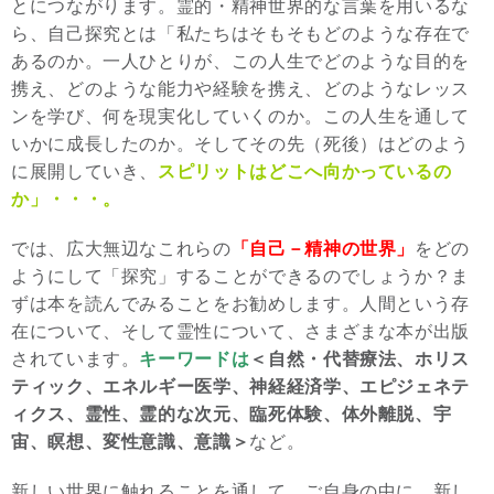
とにつながります。霊的・精神世界的な言葉を用いるな
ら、自己探究とは「私たちはそもそもどのような存在で
あるのか。一人ひとりが、この人生でどのような目的を
携え、どのような能力や経験を携え、どのようなレッス
ンを学び、何を現実化していくのか。この人生を通して
いかに成長したのか。そしてその先（死後）はどのよう
に展開していき、
スピリットはどこへ向かっているの
か」・・・。
では、広大無辺なこれらの
「自己－精神の世界」
をどの
ようにして「探究」することができるのでしょうか？ま
ずは本を読んでみることをお勧めします。人間という存
在について、そして霊性について、さまざまな本が出版
されています。
キーワードは
＜自然・代替療法、ホリス
ティック、エネルギー医学、神経経済学、エピジェネテ
ィクス、霊性、霊的な次元、臨死体験、体外離脱、宇
宙、瞑想、変性意識、意識＞
など。
新しい世界に触れることを通して、ご自身の中に、新し