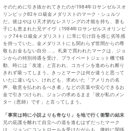
そのために引き抜かれてきたのが1984年ロサンゼルスオ
リンピック82キロ級金メダリストのマーク・シュルツ
だ。彼はやはり天才的なレスリングの才能を持ち、妻も
子にも恵まれた兄デイヴ（1984年ロサンゼルスオリンピ
ック74キロ級金メダリスト）に常に引け目を感じ劣等感
を持っていた。金メダリストにも関わらず世間からの尊
敬もお金もない自分……。札束で買われたマークは、ジョ
ンからの特別待遇を受け、プライベートジェット機で移
動、時には「友達」と言われ、コカインを進められ断り
きれず吸ってしまう。きっとマークは何か違うと思って
いたに違いない。けれども、求めいた「アメリカの名
声、敬意を払われるべき者」などの言葉や安心できるお
金で引きつけられ、ジョンの求めるまま「彼が私のメン
タ―（恩師）です」と言ってしまう。
「事実は時に小説よりも奇なり」を地で行く衝撃の結末
兄の庇護を離れて自立への道を進むはずだったマーク
は、ジョンにコントロールを受けながらも、微妙に関係