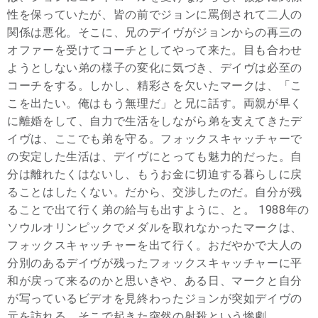
性を保っていたが、皆の前でジョンに罵倒されて二人の
関係は悪化。そこに、兄のデイヴがジョンからの再三の
オファーを受けてコーチとしてやって来た。目も合わせ
ようとしない弟の様子の変化に気づき、デイヴは必至の
コーチをする。しかし、精彩さを欠いたマークは、「こ
こを出たい。俺はもう無理だ」と兄に話す。両親が早く
に離婚をして、自力で生活をしながら弟を支えてきたデ
イヴは、ここでも弟を守る。フォックスキャッチャーで
の安定した生活は、デイヴにとっても魅力的だった。自
分は離れたくはないし、もうお金に切迫する暮らしに戻
ることはしたくない。だから、交渉したのだ。自分が残
ることで出て行く弟の給与も出すように、と。 1988年の
ソウルオリンピックでメダルを取れなかったマークは、
フォックスキャッチャーを出て行く。おだやかで大人の
分別のあるデイヴが残ったフォックスキャッチャーに平
和が戻って来るのかと思いきや、ある日、マークと自分
が写っているビデオを見終わったジョンが突如デイヴの
元を訪れる。そこで起きた突然の射殺という惨劇。