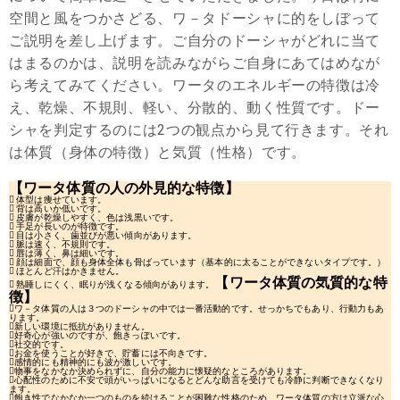
空間と風をつかさどる、ワ－タドーシャに的をしぼって
ご説明を差し上げます。ご自分のドーシャがどれに当て
はまるのかは、説明を読みながらご自身にあてはめなが
ら考えてみてください。ワータのエネルギーの特徴は冷
え、乾燥、不規則、軽い、分散的、動く性質です。ドー
シャを判定するのには2つの観点から見て行きます。それ
は体質（身体の特徴）と気質（性格）です。
【ワータ体質の人の外見的な特徴】
 体型は痩せています。
 背は高いか低いです。
 皮膚が乾燥しやすく、色は浅黒いです。
 手足が長いのが特徴です。
 目は小さく、歯並びが悪い傾向があります。
 脈は速く、不規則です。
 唇は薄く、鼻は細いです。
 顔は細面で、顔も身体全体も骨ばっています（基本的に太ることができないタイプです。）
 ほとんど汗はかきません。
【ワータ体質の気質的な特
 熟睡しにくく、眠りが浅くなる傾向があります。
徴】
ワ－タ体質の人は３つのドーシャの中では一番活動的です。せっかちでもあり、行動力もあ
ります。
新しい環境に抵抗がありません。
好奇心が強いのですが、飽きっぽいです。
社交的です。
お金を使うことが好きで、貯蓄には不向きです。
感情的にも精神的にも波が激しいです。
物事をなかなか決められずに、自分の能力に懐疑的なところがあります。
心配性のために不安で頭がいっぱいになるとどんな助言を受けても冷静に判断できなくなり
ます。
飽き性でなかなか一つのものを続けることが困難な性格のため、ワータ体質の方は立派な心