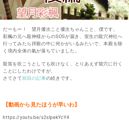
だーもー！ 望月優次こと優次ちゃんこと、僕です。
彩楓の元へ龍神様からのSOSが届き、室生の龍穴神社へ
行ってみたら拝殿の中に何かがいるみたいで、本殿を除
く境内全体の氣が落ちていました。
龍笛を吹こうとしても吹けなく、とりあえず龍穴に行く
ことにしたわけですが、
さてさて
前回の記事
の続きです。
【動画から見たほうが早いわ】
https://youtu.be/s2slpekYcY4