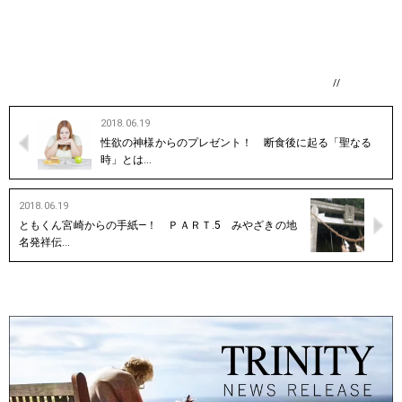
//
2018.06.19
性欲の神様からのプレゼント！ 断食後に起る「聖なる
時」とは…
2018.06.19
ともくん宮崎からの手紙—！ ＰＡＲＴ.5 みやざきの地
名発祥伝…