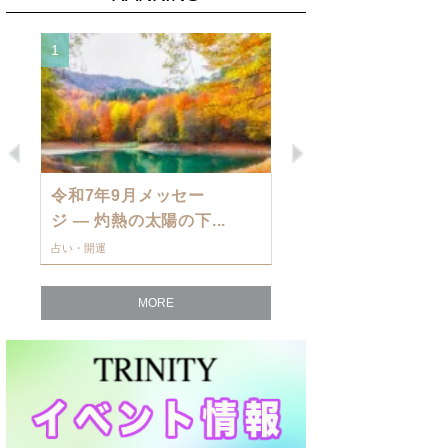
1
2
Previous
Next
令和7年9月メッセー
9月の運勢・
ジ — 灼熱の太陽の下...
ングを発表！～
占い・開運
占い・開運
MORE