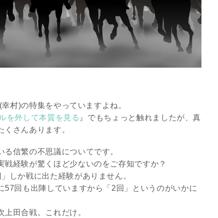
(幸村)の特集をやっていますよね。
ッテルを外して本質を見る
』でもちょっと触れましたが、真
たくさんあります。
スピリチュアルは現実を動
いる信繁の不思議についてです。
かす原動力～あ…
実戦経験が驚くほど少ないのをご存知ですか？
回」しか戦に出た経験がありません。
インタビュー
に57回も出陣していますから「2回」というのがいかに
次上田合戦。これだけ。