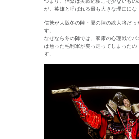
つまり、信繁は実戦経験こそ少ないもの
が、英雄と呼ばれる最も大きな理由にな
信繁が大阪冬の陣・夏の陣の総大将だっ
す。
なぜなら冬の陣では、家康の心理戦でパ
は焦った毛利軍が突っ走ってしまったの
す。