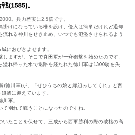
1585)。
8/29.30並木良和スピリチュ
アルジャーニ...
000。兵力差実に2.5倍です。
Shop
鳥掛けになっている柵を設け、侵入は簡単だけれど退却
を流れる神川をせき止め、いつでも氾濫させられるよう
る城におびきよせます。
撃しますが、そこで真田軍が一斉砲撃を始めたのです。
溢れ帰った水で退路を経たれた徳川軍は1300騎を失
勝(徳川軍)が、「ぜひうちの娘と縁組みしてくれ」と言
を娘婿に迎えています。
徳川軍。
いて別れて戦うことになったのですね。
ついたことを伏せて、三成から西軍勝利の際の破格の高