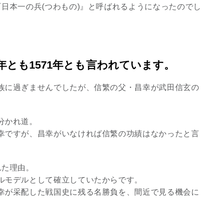
日本一の兵(つわもの)』と呼ばれるようになったのでし
3
年とも1571年とも言われています。
族に過ぎませんでしたが、信繁の父・昌幸が武田信玄の
究極的な覚醒に向かって
【The Secret of...
分かれ道。
インタビュー
幸ですが、昌幸がいなければ信繁の功績はなかったと言
れた理由。
ルモデルとして確立していたからです。
幸が采配した戦国史に残る名勝負を、間近で見る機会に