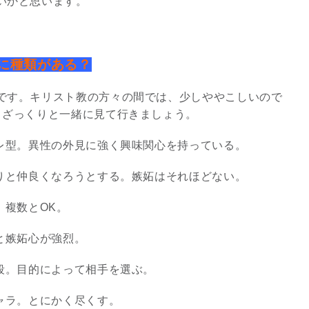
いかと思います。
3
に種類がある？
です。キリスト教の方々の間では、少しややこしいので
。ざっくりと一緒に見て行きましょう。
究極的な覚醒に向かって
レ型。異性の外見に強く興味関心を持っている。
【The Secret of...
インタビュー
りと仲良くなろうとする。嫉妬はそれほどない。
。複数とOK。
と嫉妬心が強烈。
段。目的によって相手を選ぶ。
ャラ。とにかく尽くす。