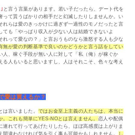
｣
と言う言葉があります。若い子だったら、デート代を
奢って貰うばかりの相手だと幻滅したりしませんか。い
それらは愛のきっかけに過ぎず一過性のモノだったと言
しても「やっぱり収入が少ない人は結婚できないよ
それって愛なの？」と言おうものなら激怒する人も少な
有無が愛の判断基準で良いのかどうかと言う話をしてい
い人、稼ぐ手段が無い人に対して「私（俺）が稼ぐか
える人もいると思いますし、人はそれこそ、色々な考え
で愛は買えるか？
とは言いました。
ではお金至上主義の人たちは、本当に
。これも簡単にYES-NOとは言えません。
恋人や配偶
に連れて行ってあげたりしたら、ほぼ高感度は上がりま
え間違わなければ気を引く事も可能かもしれません。
し