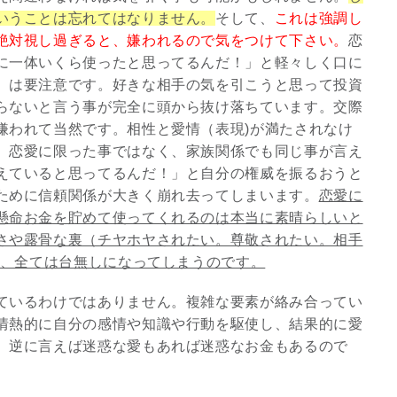
いうことは忘れてはなりません。
そして、
これは強調し
絶対視し過ぎると、嫌われるので気をつけて下さい。
恋
に一体いくら使ったと思ってるんだ！」と軽々しく口に
）は要注意です。好きな相手の気を引こうと思って投資
らないと言う事が完全に頭から抜け落ちています。交際
嫌われて当然です。相性と愛情（表現)が満たされなけ
。恋愛に限った事ではなく、家族関係でも同じ事が言え
えていると思ってるんだ！」と自分の権威を振るおうと
ために信頼関係が大きく崩れ去ってしまいます。
恋愛に
懸命お金を貯めて使ってくれるのは本当に素晴らしいと
さや露骨な裏（チヤホヤされたい。尊敬されたい。相手
と、全ては台無しになってしまうのです。
ているわけではありません。複雑な要素が絡み合ってい
情熱的に自分の感情や知識や行動を駆使し、結果的に愛
。逆に言えば迷惑な愛もあれば迷惑なお金もあるので