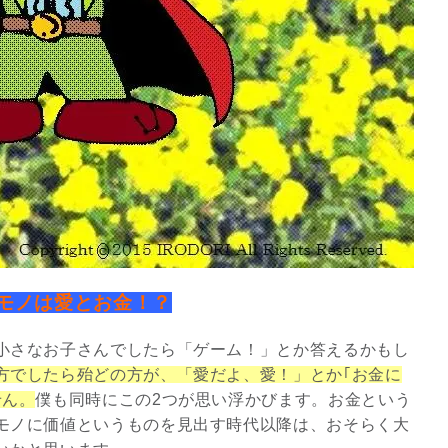
モノは愛とお金！？
スピリチュアルは現実を動
かす原動力～あ…
小さなお子さんでしたら「ゲーム！」とか答えるかもし
インタビュー
方でしたら殆どの方が、「愛だよ、愛！」とか｢お金に
せん。
僕も同時にこの2つが思い浮かびます。お金という
モノに価値というものを見出す時代以降は、おそらく大