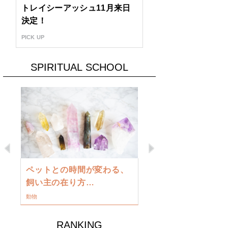
トレイシーアッシュ11月来日
決定！
PICK UP
SPIRITUAL SCHOOL
Previous
Next
古い地球を
ペットとの時間が変わる、
類に目覚め
飼い主の在り方…
ワークショップ
動物
RANKING