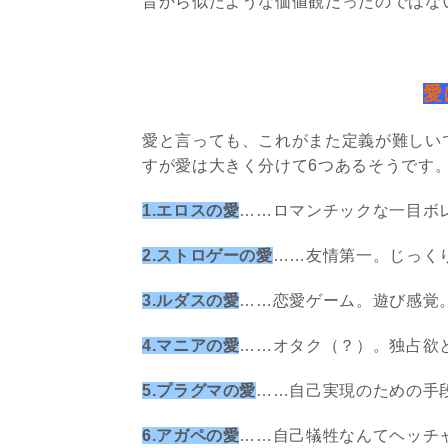
昔から似たような価値観だったのではな
愛
愛と言っても、これがまた定義が難しい
すが愛は大きく分けて6つあるそうです
1.エロスの愛
……ロマンチックな一目ボ
2.ストロゲーの愛
……友情第一。じっく
3.ルダスの愛
……恋愛ゲーム。遊び感覚
4.マニアの愛
……オタク（？）。独占欲
5.プラグマの愛
……自己実現のための手
6.アガペの愛
……自己犠牲なんてヘッチ