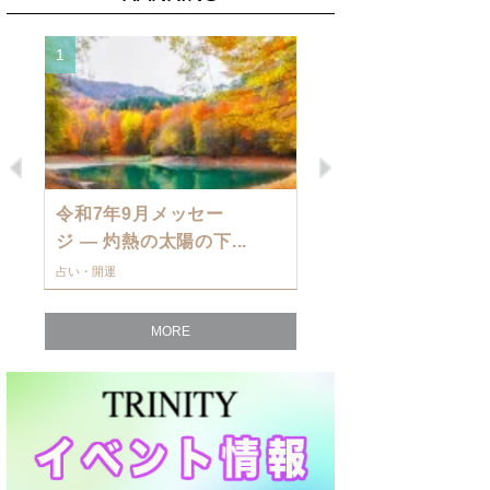
1
2
Previous
Next
令和7年9月メッセー
9月の運勢・
ジ — 灼熱の太陽の下...
ングを発表！～
占い・開運
占い・開運
MORE