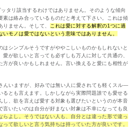
ピッタリ該当するわけではありません。そのような傾向
要素は絡み合っているものだと考えて下さい。これは傾
ありません。そして、
これは愛に対する解釈の1つに過
ないモノは愛ではないという意味ではありません。
のはシンプルそうですがややこしいものかもしれないと
、愛が欲しいと言っても必ずしも万人に対して共通の、
た方が良いかもしれません。言い換えると愛にも相性が
くさんいますが、好みでは無い人に愛されても軽くスル―
いるとも言えます。しかしながら実際問題誰でも愛せる
んし、欲を言えば愛する対象も選びたいというのが本音
で言いたいのは自分が好まない対象は不幸になっても良
ならよし。そうではない人も、自分とは違った形で違っ
なって欲しいと言う気持ちは持っていた方が良いです。