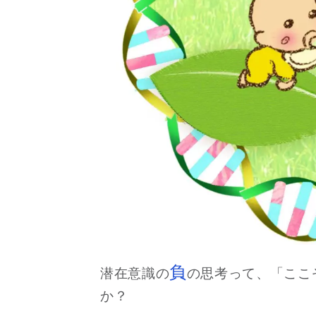
負
潜在意識の
の思考って、
「ここ
か？