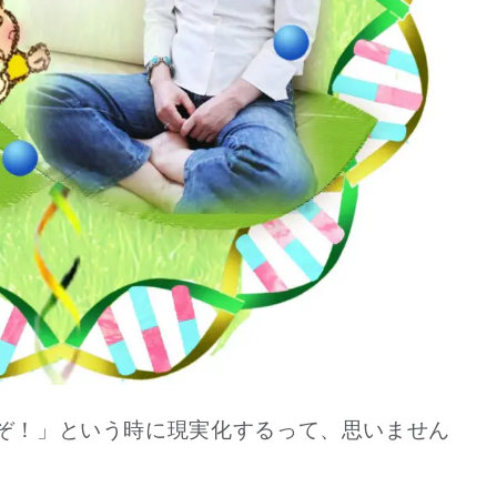
スピリチュアルは現実を動
かす原動力～あ…
インタビュー
ぞ！」という時に
現実化するって、思いません