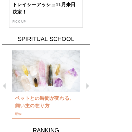
トレイシーアッシュ11月来日
決定！
PICK UP
SPIRITUAL SCHOOL
Previous
Next
古い地球を
ペットとの時間が変わる、
類に目覚め
飼い主の在り方…
ワークショップ
動物
RANKING