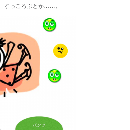
、すっころぶとか……。
3
究極的な覚醒に向かって
【The Secret of...
インタビュー