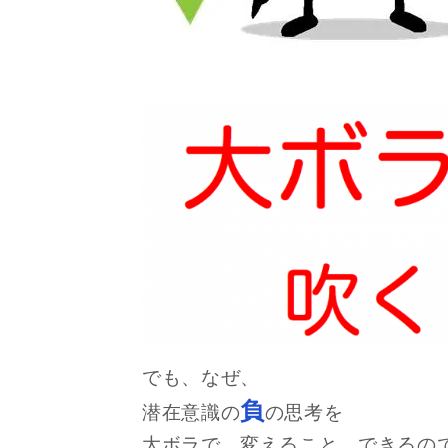
でも、なぜ、
負
潜在意識の
の思考を
大ボラで、変えること、できるの