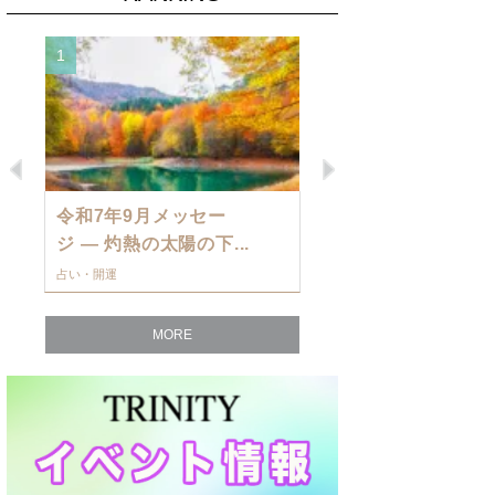
1
2
Previous
Next
令和7年9月メッセー
9月の運勢・
ジ — 灼熱の太陽の下...
ングを発表！～
占い・開運
占い・開運
MORE