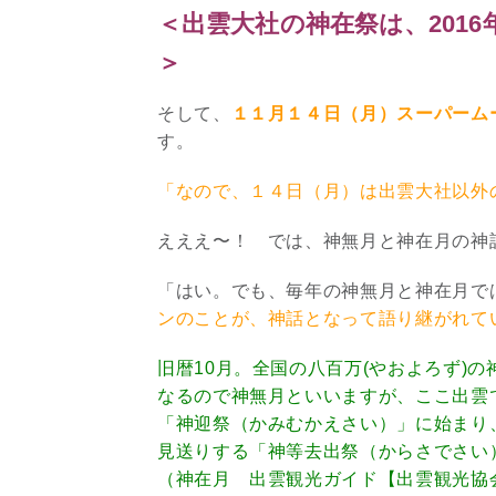
＜出雲大社の神在祭は、2016
＞
そして、
１１月１４日（月）スーパーム
す。
「なので、１４日（月）は出雲大社以外
えええ〜！ では、神無月と神在月の神話
「はい。でも、毎年の神無月と神在月で
ンのことが、神話となって語り継がれて
旧暦10月。全国の八百万(やおよろず)
なるので神無月といいますが、ここ出雲
「神迎祭（かみむかえさい）」に始まり
見送りする「神等去出祭（からさでさい
（
神在月
出雲観光ガイド
【出雲観光協