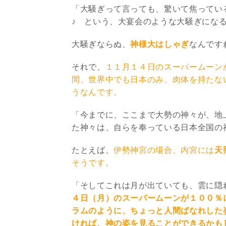
「大騒ぎって言っても、驚いて焦ってい
♪ という、大宴会のような大騒ぎにな
大騒ぎならぬ、
神様大はしゃぎ
なんです
それで、
１１月１４日のスーパームーン
間、世界中でも日本のみ、肉体を持たな
うなんです。
「今までに、ここまで大勢の神々が、地
た神々は、自らを奉っている日本全国の
たとえば、
伊勢神宮の場合、内宮には
天
そうです。
「そしてこれは月が出ていても、雲に隠
４日（月）のスーパームーンが１００％
ラムのように、ちょっと人間ばなれした
ければ、神の姿を見ることができるかも