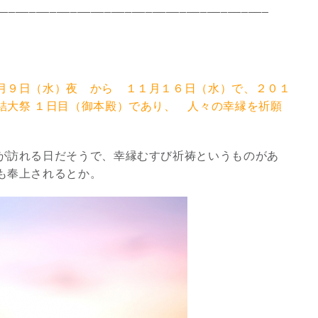
________________________________________
月９日（水）夜 から １１月１６日（水）で、２０１
結大祭 １日目（御本殿）であり、 人々の幸縁を祈願
が訪れる日だそうで、幸縁むすび祈祷というものがあ
も奉上されるとか。