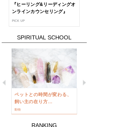
『ヒーリング&リーディングオ
ンラインカウンセリング』
PICK UP
SPIRITUAL SCHOOL
Previous
Next
古い地球を
ペットとの時間が変わる、
類に目覚め
飼い主の在り方…
ワークショップ
動物
RANKING