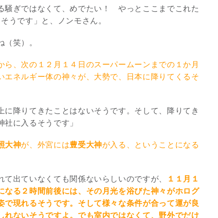
る騒ぎではなくて、めでたい！ やっとここまでこれた
るそうです」と、ノンモさん。
3
ね（笑）。
から、次の１２月１４日のスーパームーンまでの１か月
いエネルギー体の神々が、大勢で、日本に降りてくるそ
究極的な覚醒に向かって
【The Secret of...
上に降りてきたことはないそうです。そして、降りてき
インタビュー
神社に入るそうです」
照大神
が、外宮には
豊受大神
が入る、ということになる
れて出ていなくても関係ないらしいのですが、
１１月１
になる２時間前後には、その月光を浴びた神々がホログ
姿で現れるそうです。そして様々な条件が合って運が良
しれないそうですよ。でも室内ではなくて、野外でだけ