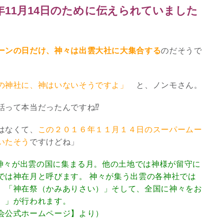
年11月14日のために伝えられていました
8/29.30並木良和スピリチュ
アルジャーニ...
Shop
ーンの日だけ、神々は出雲大社に大集合する
のだそうで
の神社に、神はいないそうですよ」
と、ノンモさん。
って本当だったんですね⁉︎
はなくて、
この２０１６年１１月１４日のスーパームー
いたそう
ですけどね」
の神々が出雲の国に集まる月。他の土地では神様が留守に
では神在月と呼びます。 神々が集う出雲の各神社では
、「神在祭（かみありさい）」そして、全国に神々をお
）」が行われます。
会公式ホームページ】
より）