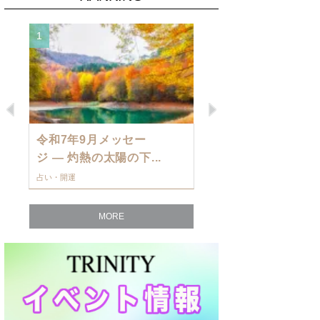
1
2
Previous
Next
令和7年9月メッセー
9月の運勢・
ジ — 灼熱の太陽の下...
ングを発表！～
占い・開運
占い・開運
MORE