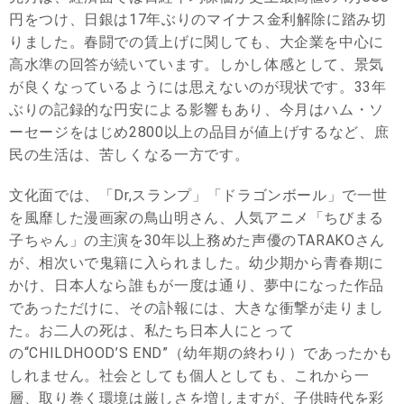
円をつけ、日銀は17年ぶりのマイナス金利解除に踏み切
りました。春闘での賃上げに関しても、大企業を中心に
高水準の回答が続いています。しかし体感として、景気
が良くなっているようには思えないのが現状です。33年
ぶりの記録的な円安による影響もあり、今月はハム・ソ
ーセージをはじめ2800以上の品目が値上げするなど、庶
民の生活は、苦しくなる一方です。
文化面では、「Dr,スランプ」「ドラゴンボール」で一世
を風靡した漫画家の鳥山明さん、人気アニメ「ちびまる
子ちゃん」の主演を30年以上務めた声優のTARAKOさん
が、相次いで鬼籍に入られました。幼少期から青春期に
かけ、日本人なら誰もが一度は通り、夢中になった作品
であっただけに、その訃報には、大きな衝撃が走りまし
た。お二人の死は、私たち日本人にとって
の“CHILDHOOD’S END”（幼年期の終わり）であったかも
しれません。社会としても個人としても、これから一
層、取り巻く環境は厳しさを増しますが、子供時代を彩