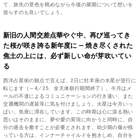
て、旅先の景色を眺めながら今後の展開について想いを
巡らすのも良いでしょう。
新旧の人間交差点華やぐ中、再び巡ってき
た桜が咲き誇る新年度に — 焼き尽くされた
焦土の上には、必ず新しい命が芽吹いてい
る
西洋占星術の観点で言えば、2日に牡羊座の水星が逆行に
転じます（～4／25、全天体順行期間終了）。今月はメ
ールの不達によるコミュニケーションの行き違い、また
交通機関の遅延等に気を付けましょう。火星は今月いっ
ぱい、魚座に滞在しています。この時期は心に滾る熱い
思いはそのままに、夢や愛の実現に向かうと同時に、自
分の過去を癒すことが必要とされます。幼少期の傷が残
っている方は、インナーチャイルドを抱きしめ、自分を