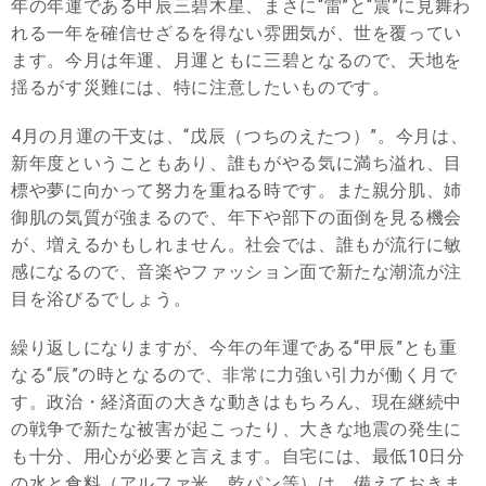
年の年運である甲辰三碧木星、まさに“雷”と“震”に見舞わ
れる一年を確信せざるを得ない雰囲気が、世を覆ってい
ます。今月は年運、月運ともに三碧となるので、天地を
揺るがす災難には、特に注意したいものです。
4月の月運の干支は、“戊辰（つちのえたつ）”。今月は、
新年度ということもあり、誰もがやる気に満ち溢れ、目
標や夢に向かって努力を重ねる時です。また親分肌、姉
御肌の気質が強まるので、年下や部下の面倒を見る機会
が、増えるかもしれません。社会では、誰もが流行に敏
感になるので、音楽やファッション面で新たな潮流が注
目を浴びるでしょう。
繰り返しになりますが、今年の年運である“甲辰”とも重
なる“辰”の時となるので、非常に力強い引力が働く月で
す。政治・経済面の大きな動きはもちろん、現在継続中
の戦争で新たな被害が起こったり、大きな地震の発生に
も十分、用心が必要と言えます。自宅には、最低10日分
の水と食料（アルファ米、乾パン等）は、備えておきま