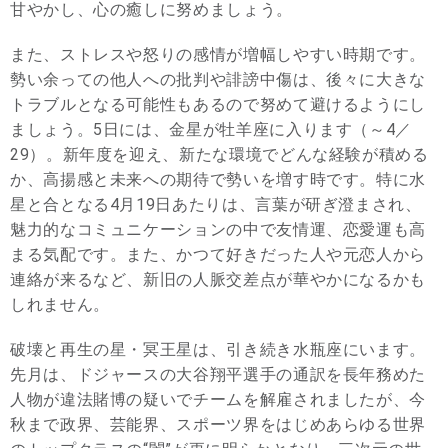
甘やかし、心の癒しに努めましょう。
また、ストレスや怒りの感情が増幅しやすい時期です。
勢い余っての他人への批判や誹謗中傷は、後々に大きな
トラブルとなる可能性もあるので努めて避けるようにし
ましょう。5日には、金星が牡羊座に入ります（～4／
29）。新年度を迎え、新たな環境でどんな経験が積める
か、高揚感と未来への期待で勢いを増す時です。特に水
星と合となる4月19日あたりは、言葉が研ぎ澄まされ、
魅力的なコミュニケーションの中で友情運、恋愛運も高
まる気配です。また、かつて好きだった人や元恋人から
連絡が来るなど、新旧の人脈交差点が華やかになるかも
しれません。
破壊と再生の星・冥王星は、引き続き水瓶座にいます。
先月は、ドジャースの大谷翔平選手の通訳を長年務めた
人物が違法賭博の疑いでチームを解雇されましたが、今
秋まで政界、芸能界、スポーツ界をはじめあらゆる世界