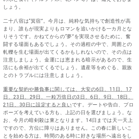
しょう。
二十八宿は“箕宿”。今月は、純粋な気持ちで創造性が高
まり、誰もが現実よりもロマンを追いかける一カ月とな
りそうです。かねてからの“夢”を実現させるために、奮
闘する場面もあるでしょう。その過程の中で、周囲との
軋轢を生む場面が出てくるかもしれないので、その点は
注意しましょう。金運には恵まれる暗示があるので、生
活にも余裕が出てくるでしょう。遺産等をめぐる、親族
とのトラブルには注意しましょう。
重要な契約や勝負事に関しては、大安の6日、11日、17
日、23日、29日、一粒万倍日の3日、6日、9日、18日、
21日、30日に設定すると良い
です。デートや告白、プロ
ポーズを考えている方も、上記の日を選びましょう。な
お、今月の暗剣殺は東となります。14日までは天一天上
ですので、方位に障りはありません。この春に新しいこ
とを始める方は、時間のある時に好きな場所へ遠出をし