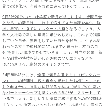
のトップクラスの“闇”が更に明らかとなり、三次元の世
界での浄化が、今後も急速に進んでゆくでしょう。
9日3時20分には、牡羊座で新月が起こります。皆既日食
となるこの新月は、これまで抑えてきた自我や本心、欲
求に忠実に生きてゆくスタートの時
となるでしょう。入
学や入社等で新しい環境に飛び込む方は、これまで我慢
していた自分、無理をしていた自分を解放し、生まれ変
わった気持ちで積極的に“これまでと違った、本当の自
分
”
を新しい環境で見せていきましょう。独立や起業、新
たな副業や特技を活かした趣味のソサエティなどを
launchさせる、絶好のタイミングです。
24日8時48分には、
蠍座で満月を迎えます（ピンクムー
ン）。この時期は、魂の再会を果たしたお相手としっか
りと向き合い、強固な信頼関係を結ぶ（現世での）新た
なパートナーシップを築くための学びが、スタートして
いる
でしょう。新しい生活基盤に移行するための“強制終
了”が、かかる方もいらっしゃるかもしれません。惜別の