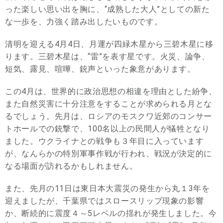
った楽しい思い出を胸に、“成熟した大人”としての新た
な一歩を、力強く踏み出したいものです。
清明を迎える4月4日、月運が四緑木星から三碧木星に移
ります。三碧木星は、“雷”を表す星です。火災、論争、
短気、露見、喧嘩、銃声といった象意があります。
この4月は、世界的に政治思想の相違を理由とした紛争、
また自然災害に十分注意をすることが求められる月とな
るでしょう。先月は、ロシアのモスクワ近郊のコンサー
トホールでの銃撃で、100名以上の民間人が犠牲となり
ました。ウクライナとの戦争も３年目に入っています
が、なんらかの特別軍事作戦が行われ、戦況が決定的に
なる場面が訪れるかもしれません。
また、先月の11日は東日本大震災の発生から丸１3年を
迎えましたが、千葉県ではスロースリップ現象の影響
か、断続的に震度４～5レベルの揺れが発生しました。今