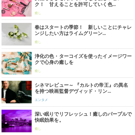
ク！ 甘えることを許可していく色…
癒し
春はスタートの季節！ 新しいことにチャレ
ンジしたい方はライムグリーン…
癒し
浄化の色・ターコイズを使ったイメージワー
クで心身の癒しを
癒し
シネマレビュー～ 『カルトの帝王』の異名
を持つ映画監督デヴィッド・リン…
エンタメ
深い眠りでリフレッシュ！癒しのパープルで
快眠効果を。
癒し