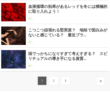
血液循環の効果があるレッドを冬には積極的
に取り入れよう！
癒し
こつこつ頑張れる堅実派？ 地味で面白みが
ないと感じている？ 最近ブラ…
癒し
頭でっかちになりすぎて考えすぎる？ スピ
リチュアルの導き手になる資質…
癒し
1
2
3