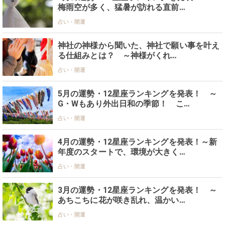
梅雨空が多く、猛暑が訪れる直前…
占い・開運
神社の神様から聞いた、神社で願い事を叶え
る仕組みとは？ ～神様がくれ…
占い・開運
5月の運勢・12星座ランキングを発表！ ～
G・Wもあり外出日和の季節！ こ…
占い・開運
4月の運勢・12星座ランキングを発表！～新
年度のスタートで、環境が大きく…
占い・開運
3月の運勢・12星座ランキングを発表！ ～
あちこちに花が咲き乱れ、温かい…
占い・開運