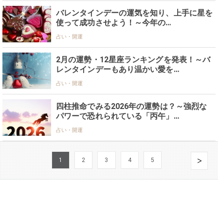
バレンタインデーの運気を知り、上手に星を
使って成功させよう！～今年の…
占い・開運
2月の運勢・12星座ランキングを発表！～バ
レンタインデーもあり温かい愛を…
占い・開運
四柱推命でみる2026年の運勢は？～強烈な
パワーで恐れられている「丙午」…
占い・開運
1
2
3
4
5