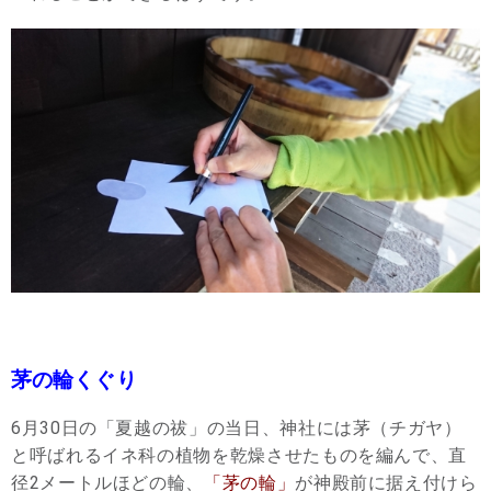
茅の輪くぐり
6月30日の「夏越の祓」の当日、神社には茅（チガヤ）
と呼ばれるイネ科の植物を乾燥させたものを編んで、直
径2メートルほどの輪、
「茅の輪」
が神殿前に据え付けら