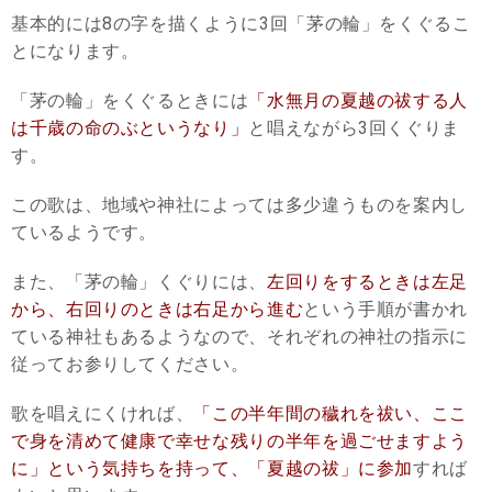
基本的には8の字を描くように3回「茅の輪」をくぐるこ
とになります。
「茅の輪」をくぐるときには
「水無月の夏越の祓する人
は千歳の命のぶというなり」
と唱えながら3回くぐりま
す。
この歌は、地域や神社によっては多少違うものを案内し
ているようです。
また、「茅の輪」くぐりには、
左回りをするときは左足
から、右回りのときは右足から進む
という手順が書かれ
ている神社もあるようなので、それぞれの神社の指示に
従ってお参りしてください。
歌を唱えにくければ、
「この半年間の穢れを祓い、ここ
で身を清めて健康で幸せな残りの半年を過ごせますよう
に」という気持ちを持って、「夏越の祓」に参加
すれば