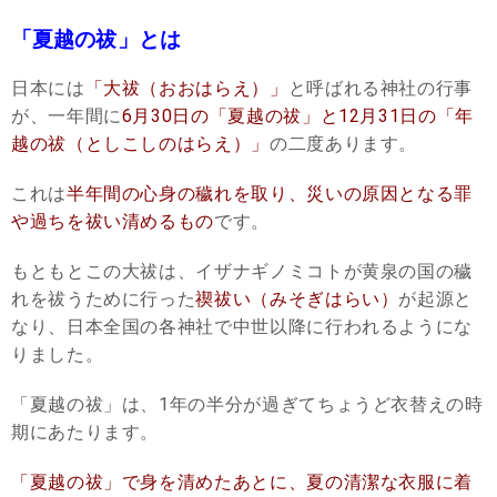
「夏越の祓」とは
日本には
「大祓（おおはらえ）」
と呼ばれる神社の行事
が、一年間に
6月30日の「夏越の祓」と12月31日の「年
越の祓（としこしのはらえ）」
の二度あります。
これは
半年間の心身の穢れを取り、災いの原因となる罪
や過ちを祓い清めるもの
です。
もともとこの大祓は、イザナギノミコトが黄泉の国の穢
れを祓うために行った
禊祓い（みそぎはらい）
が起源と
なり、日本全国の各神社で中世以降に行われるようにな
りました。
「夏越の祓」は、1年の半分が過ぎてちょうど衣替えの時
期にあたります。
「夏越の祓」で身を清めたあとに、夏の清潔な衣服に着