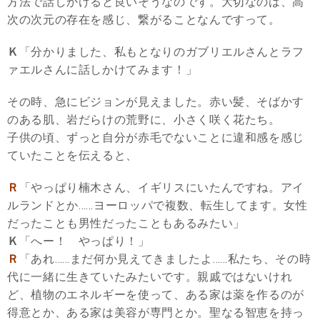
方法で話しかけると良いそうなのです。大切なのは、高
次の次元の存在を感じ、繋がることなんですって。
Ｋ
「分かりました、私もとなりのガブリエルさんとラフ
ァエルさんに話しかけてみます！」
その時、急にビジョンが見えました。赤い髪、そばかす
のある肌、岩だらけの荒野に、小さく咲く花たち。
子供の頃、ずっと自分が赤毛でないことに違和感を感じ
ていたことを伝えると、
Ｒ
「やっぱり楠木さん、イギリスにいたんですね。アイ
ルランドとか……ヨーロッパで複数、転生してます。女性
だったことも男性だったこともあるみたい」
Ｋ
「へー！ やっぱり！」
Ｒ
「あれ……まだ何か見えてきましたよ……私たち、その時
代に一緒に生きていたみたいです。親戚ではないけれ
ど、植物のエネルギーを使って、ある家は薬を作るのが
得意とか、ある家は美容が専門とか。聖なる智恵を持っ