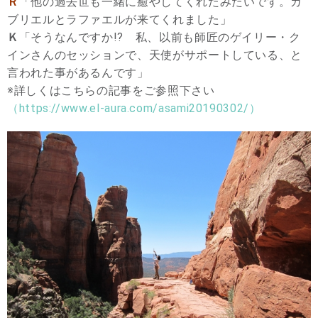
Ｒ
「他の過去世も一緒に癒やしてくれたみたいです。ガ
ブリエルとラファエルが来てくれました」
Ｋ
「そうなんですか!? 私、以前も師匠のゲイリー・ク
インさんのセッションで、天使がサポートしている、と
言われた事があるんです」
※詳しくはこちらの記事をご参照下さい
（https://www.el-aura.com/asami20190302/）