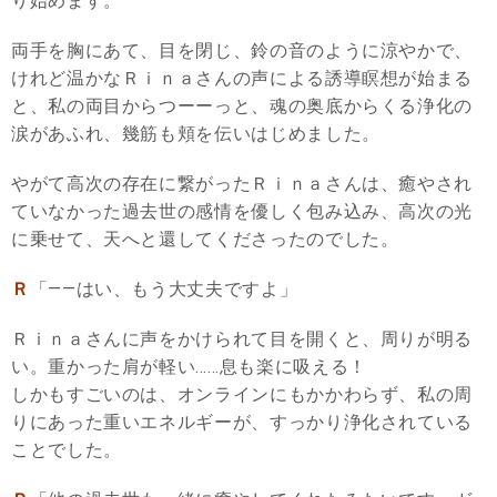
り始めます。
両手を胸にあて、目を閉じ、鈴の音のように涼やかで、
けれど温かなＲｉｎａさんの声による誘導瞑想が始まる
と、私の両目からつーーっと、魂の奥底からくる浄化の
涙があふれ、幾筋も頬を伝いはじめました。
やがて高次の存在に繋がったＲｉｎａさんは、癒やされ
ていなかった過去世の感情を優しく包み込み、高次の光
に乗せて、天へと還してくださったのでした。
Ｒ
「——はい、もう大丈夫ですよ」
Ｒｉｎａさんに声をかけられて目を開くと、周りが明る
い。重かった肩が軽い……息も楽に吸える！
しかもすごいのは、オンラインにもかかわらず、私の周
りにあった重いエネルギーが、すっかり浄化されている
ことでした。