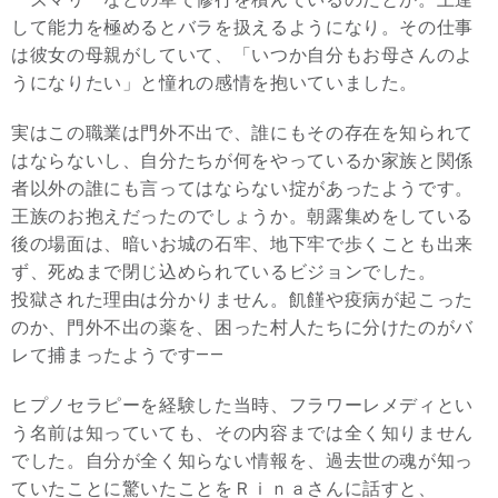
して能力を極めるとバラを扱えるようになり。その仕事
は彼女の母親がしていて、「いつか自分もお母さんのよ
うになりたい」と憧れの感情を抱いていました。
実はこの職業は門外不出で、誰にもその存在を知られて
はならないし、自分たちが何をやっているか家族と関係
者以外の誰にも言ってはならない掟があったようです。
王族のお抱えだったのでしょうか。朝露集めをしている
後の場面は、暗いお城の石牢、地下牢で歩くことも出来
ず、死ぬまで閉じ込められているビジョンでした。
投獄された理由は分かりません。飢饉や疫病が起こった
のか、門外不出の薬を、困った村人たちに分けたのがバ
レて捕まったようです——
ヒプノセラピーを経験した当時、フラワーレメディとい
う名前は知っていても、その内容までは全く知りません
でした。自分が全く知らない情報を、過去世の魂が知っ
ていたことに驚いたことをＲｉｎａさんに話すと、