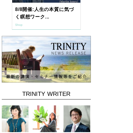
8/8開催:人生の本質に気づ
【東京開催】
く瞑想ワーク...
7年2月「透視.
Shop
Shop
TRINITY WRITER