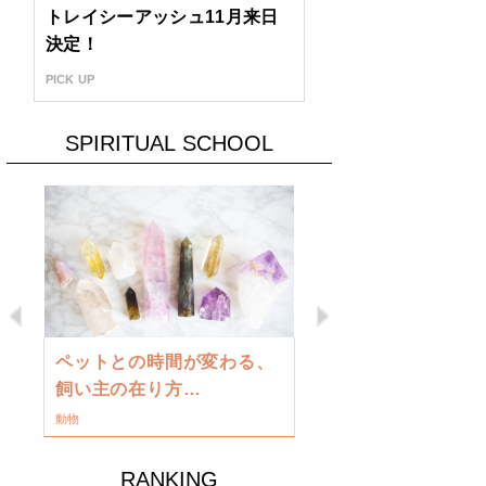
トレイシーアッシュ11月来日
決定！
PICK UP
SPIRITUAL SCHOOL
Previous
Next
古い地球を
ペットとの時間が変わる、
類に目覚め
飼い主の在り方…
ワークショップ
動物
RANKING