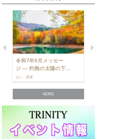
1
2
Previous
Next
令和7年9月メッセー
9月の運勢・
ジ — 灼熱の太陽の下...
ングを発表！～
占い・開運
占い・開運
MORE