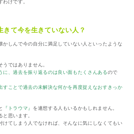
すわけです。
3
生きて今を生きていない人？
懐かしんで今の自分に満足していない人といったような
究極的な覚醒に向かって
そうではありません。
【The Secret of...
うに、過去を振り返るのは良い面もたくさんある
ので
インタビュー
出すことで過去の未解決な何かを再度捉えなおすきっか
と
『トラウマ』
を連想する人もいるかもしれません。
ると思います。
付けてしまう人でなければ、そんなに気にしなくてもい