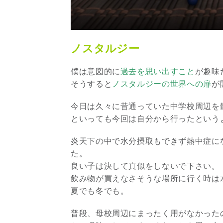
ノスタルジー
僕は意図的に
過去を思い出すこと
が趣味
そうすると
ノスタルジーの世界への扉
が
今日は久々に昔通っていた中学校周辺を
といっても今回は自分から行ったという
炎天下の中で水分摂取もできず熱中症に
た。
良い子は決して真似をしないで下さい。
飲み物が買えなさそうな場所に行く時は
夏でも冬でも。
普段、母校周辺にまったく用がなかった