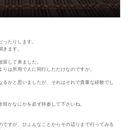
だったりします。
開きます。
散策して来ました。
よりは所用で人に同行しただけなのですが。
なるかと思いましたが、それはそれで貴重な経験でし
スピリチュアルは現実を動
かす原動力～あ…
水筒かなにかを必ず持参して下さいね。
インタビュー
のですが、ひょんなことからその辺りまで行ってみる