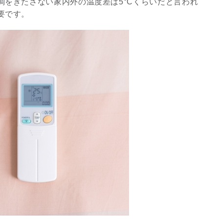
調をきたさない家内外の温度差は5°Cくらいだと言われ
要です。
3
究極的な覚醒に向かって
【The Secret of...
インタビュー