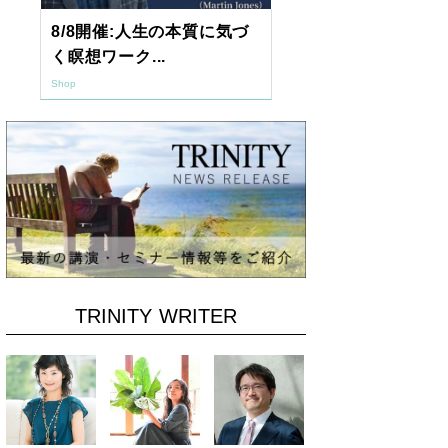
8/8開催:人生の本質に気づ
【東京開催】
く瞑想ワーク...
7年2月「透視.
Shop
Shop
TRINITY WRITER