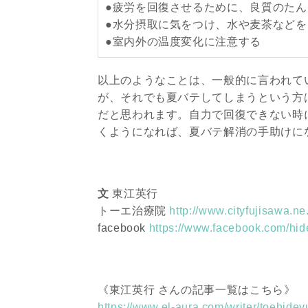
●疲労を回復させるために、良質のた
●水分摂取に気をつけ、水や麦茶など
●室内外の温度変化に注意する
以上のようなことは、一般的に言われて
が、それでも夏バテしてしまうという方
だと思われます。自力で回復できない時
くようになれば、夏バテ解消の手助けに
文
東江英行
トーエ治療院
http://www.cityfujisawa.ne
facebook
https://www.facebook.com/hid
《東江英行 さんの記事一覧はこちら》
https://www.el-aura.com/writer/toehide