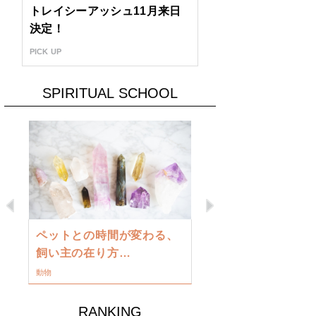
トレイシーアッシュ11月来日
決定！
PICK UP
SPIRITUAL SCHOOL
Previous
Next
古い地球を
ペットとの時間が変わる、
類に目覚め
飼い主の在り方…
ワークショップ
動物
RANKING