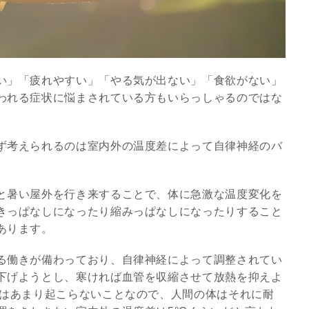
い」「疲れやすい」「やる気が出ない」「食欲がない」
われる症状に悩まされている方もいらっしゃるのではな
ず考えられるのは室内外の温度差によって自律神経のバ
と暑い屋外を行き来することで、体に急激な温度変化を
きっぱなしになったり縮みっぱなしになったりすること
スピリチュアルは現実を動
あります。
かす原動力～あ…
インタビュー
る働きが備わっており、自律神経によって調整されてい
下げようとし、寒ければ血管を収縮させて放熱を抑えよ
化はあまり起こらないことなので、人間の体はそれに耐