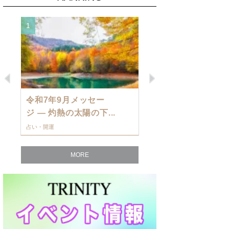
1
2
Previous
Next
令和7年9月メッセー
9月の運勢・
ジ — 灼熱の太陽の下...
ングを発表！～
占い・開運
占い・開運
MORE