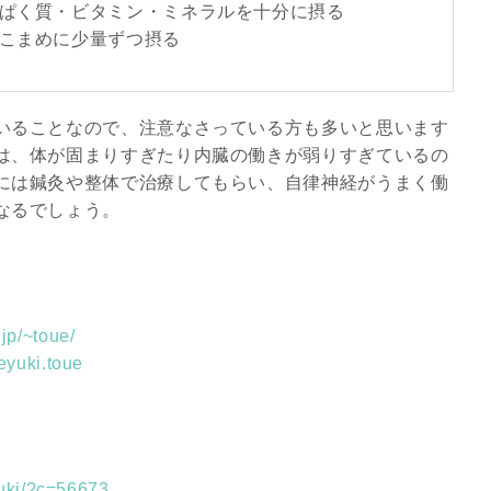
んぱく質・ビタミン・ミネラルを十分に摂る
をこまめに少量ずつ摂る
いることなので、注意なさっている方も多いと思います
は、体が固まりすぎたり内臓の働きが弱りすぎているの
には鍼灸や整体で治療してもらい、自律神経がうまく働
なるでしょう。
.jp/~toue/
eyuki.toue
yuki/?c=56673