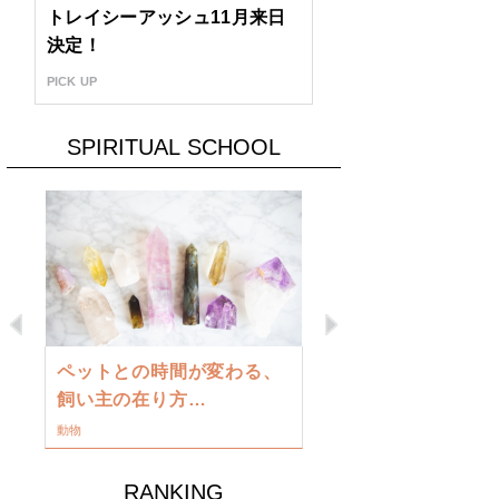
トレイシーアッシュ11月来日
決定！
PICK UP
SPIRITUAL SCHOOL
Previous
Next
古い地球を
ペットとの時間が変わる、
類に目覚め
飼い主の在り方…
ワークショップ
動物
RANKING