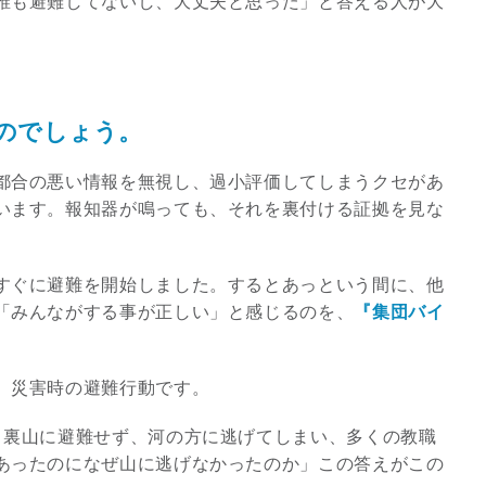
誰も避難してないし、大丈夫と思った」と答える人が大
3
のでしょう。
都合の悪い情報を無視し、過小評価してしまうクセがあ
います。報知器が鳴っても、それを裏付ける証拠を見な
究極的な覚醒に向かって
【The Secret of...
インタビュー
すぐに避難を開始しました。するとあっという間に、他
「みんながする事が正しい」と感じるのを、
『集団バイ
、災害時の避難行動です。
、裏山に避難せず、河の方に逃げてしまい、多くの教職
あったのになぜ山に逃げなかったのか」この答えがこの