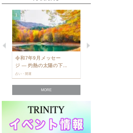
1
2
Previous
Next
令和7年9月メッセー
9月の運勢・
ジ — 灼熱の太陽の下...
ングを発表！～
占い・開運
占い・開運
MORE