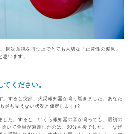
は、防災意識を持つ上でとても大切な『正常性の偏見』
と思います。
してください。
スピリチュアルは現実を動
す。すると突然、火災報知器が鳴り響きました。あなた
かす原動力～あ…
も炎も見えない状況と仮定します)？
インタビュー
ました。すると、いくら報知器の音が鳴っても、最初の
を除いて全員が避難したのは、30分も後でした。「なぜ