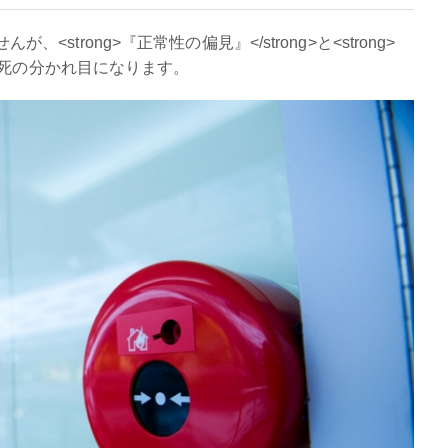
strong>『正常性の偏見』</strong>と<strong>
の生死の分かれ目になります。