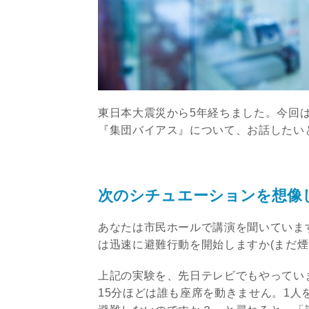
東日本大震災から5年経ちました。今回
『集団バイアス』について、お話したい
次のシチュエーションを想像
あなたは市民ホールで講演を聞いていま
は迅速に避難行動を開始しますか(まだ煙
上記の実験を、先日テレビでもやってい
15分ほどは誰も座席を動きません。1人