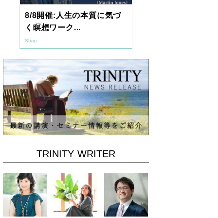
8/8開催:人生の本質に気づ
【東京開催】
く瞑想ワーク...
7年2月「透視.
Shop
Shop
TRINITY WRITER