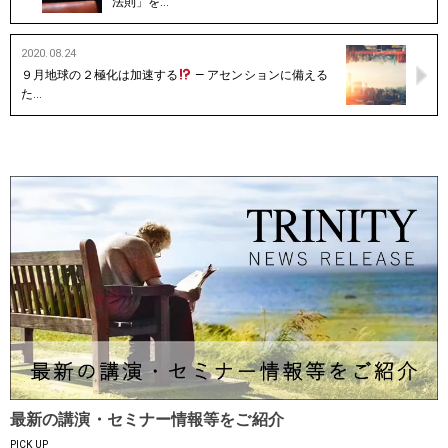
法則」を…
2020.08.24
９月地球の２極化は加速する
— アセンションに備える
た…
最新の講演・セミナー情報等をご紹介
PICK UP