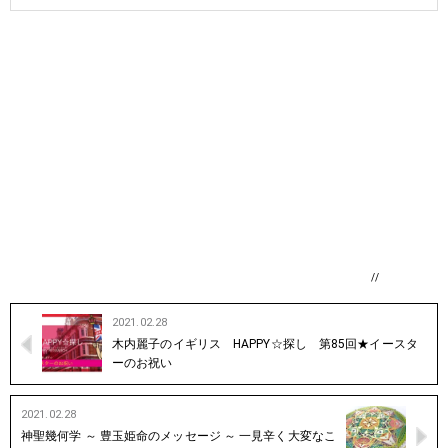
//
2021.02.28
木内麗子のイギリス HAPPY☆探し 第85回★イースタ
ーのお祝い
2021.02.28
神聖幾何学 ～ 豊玉姫命のメッセージ ～ 一見辛く大変なこ