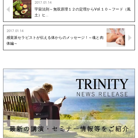
2017.01.14
宇宙法則～無双原理１２の定理からVol.１０～フード（風
土）ヒ…
2017.01.14
感覚派セラピストが伝える体からのメッセージ！～魂と肉
体編～