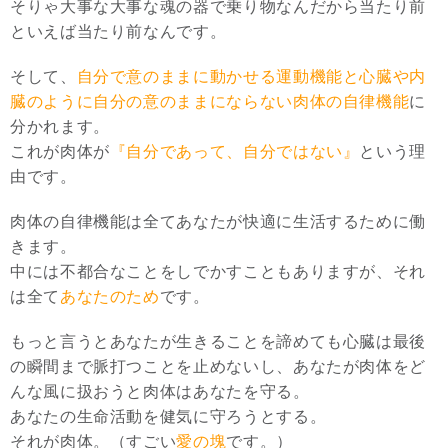
そりゃ大事な大事な魂の器で乗り物なんだから当たり前
といえば当たり前なんです。
そして、
自分で意のままに動かせる運動機能と心臓や内
臓のように自分の意のままにならない肉体の自律機能
に
分かれます。
これが肉体が
『自分であって、自分ではない』
という理
由です。
肉体の自律機能は全てあなたが快適に生活するために働
きます。
中には不都合なことをしでかすこともありますが、それ
は全て
あなたのため
です。
もっと言うとあなたが生きることを諦めても心臓は最後
の瞬間まで脈打つことを止めないし、あなたが肉体をど
んな風に扱おうと肉体はあなたを守る。
あなたの生命活動を健気に守ろうとする。
それが肉体。（すごい
愛の塊
です。）