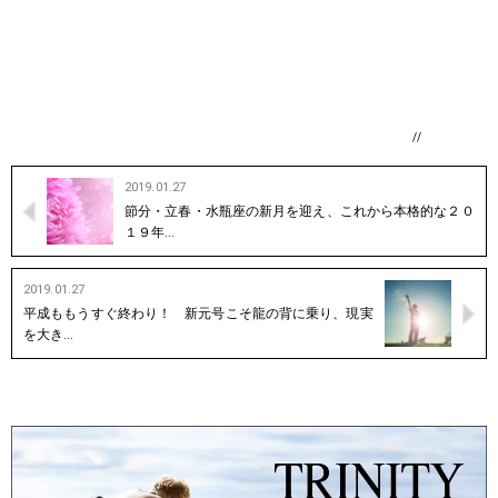
//
2019.01.27
節分・立春・水瓶座の新月を迎え、これから本格的な２０
１９年…
2019.01.27
平成ももうすぐ終わり！ 新元号こそ龍の背に乗り、現実
を大き…