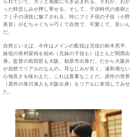
られていて、ガッと画面に引き込まれる。それが、わか
った時悲しみが押し寄せる。そして、子供時代の俊樹と
フミ子の演技に魅了される。特にフミ子役の子役（小野
美音）がむちゃくちゃ巧くて自然で、可愛くて、良いん
だ。
自然といえば、今作はメインの配役は兄役の鈴木亮平、
妹役の有村架純を始め（兄妹の子役も）ほとんど関西出
身。監督の前田哲も大阪、柏原市出身だ。だから大阪弁
が自然でリアルのなんの。耳なじみが良く、違和感ない
心地良さを味わえた。これは貴重なことだ。原作の世界
（原作の朱川湊人も大阪出身）をリアルに表現してみせ
た。