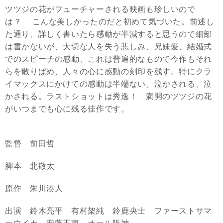
ツツジの花がフューチャーされる映画も珍しいので
は？ こんな美しかったのだと初めて気づいた。前述し
た通り、詳しく書いたら感動が半減すると思うので細部
は書かないが、大切な人を失う悲しみ、兄妹愛、結婚式
でのスピーチの感動、これは普遍的なもので今作もそれ
らを散りばめ、人々の心に感動の刻印を残す。特にクラ
イマックスにかけての感動は半端ない。泣かされる、泣
かされる。ラストショットは秀逸！ 満開のツツジの花
がいつまでも心に残る佳作です。
監督 前田哲
脚本 北敬太
原作 朱川湊人
出演 鈴木亮平 有村架純 鈴鹿央士 ファーストサマ