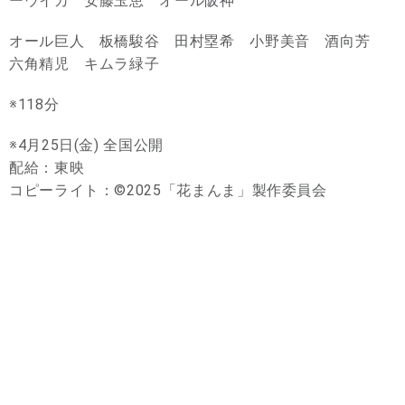
ーウイカ 安藤玉恵 オール阪神
オール巨人 板橋駿谷 田村塁希 小野美音 酒向芳
六角精児 キムラ緑子
※118分
※4月25日(金) 全国公開
配給：東映
コピーライト：©2025「花まんま」製作委員会