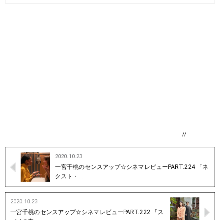
//
2020.10.23
一宮千桃のセンスアップ☆シネマレビューPART.224 「ネ
クスト・…
2020.10.23
一宮千桃のセンスアップ☆シネマレビューPART.222 「ス