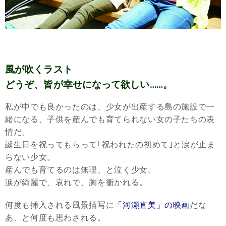
風が吹くラスト
どうぞ、皆が幸せになって欲しい……。
私が中でも良かったのは、少女が出産する島の施設で一
緒になる、子供を産んでも育てられない女の子たちの表
情だ。
誕生日を祝ってもらって｢祝われたの初めて｣と涙が止ま
らない少女。
産んでも育てるのは無理、と泣く少女。
涙が綺麗で、哀れで、胸を衝かれる。
何度も挿入される風景描写に
「河瀬直美」の映画
だな
あ、と何度も思わされる。