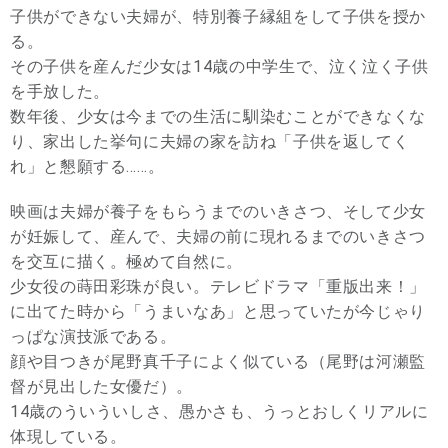
子供ができない夫婦が、特別養子縁組をして子供を授か
る。
その子供を産んだ少女は14歳の中学生で、泣く泣く子供
を手放した。
数年後、少女は今までの生活に馴染むことができなくな
り、家出した挙句に夫婦の家を訪ね「子供を返してく
れ」と懇願する……。
映画は夫婦が養子をもらうまでのいきさつ、そして少女
が妊娠して、産んで、夫婦の前に現れるまでのいきさつ
を交互に描く。極めて自然に。
少女役の蒔田彩珠が良い。テレビドラマ「重版出来！」
に出てた時から「うまいなあ」と思っていたが今じゃり
っぱな演技派である。
顔や目つきが尾野真千子によく似ている（尾野は河瀬監
督が見出した女優だ）。
14歳のういういしさ、愚かさも、うっとおしくリアルに
体現している。