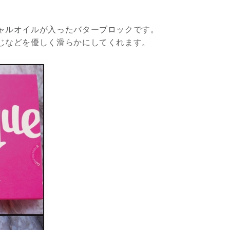
3
ャルオイルが入ったバターブロックです。
じなどを優しく滑らかにしてくれます。
究極的な覚醒に向かって
【The Secret of...
インタビュー