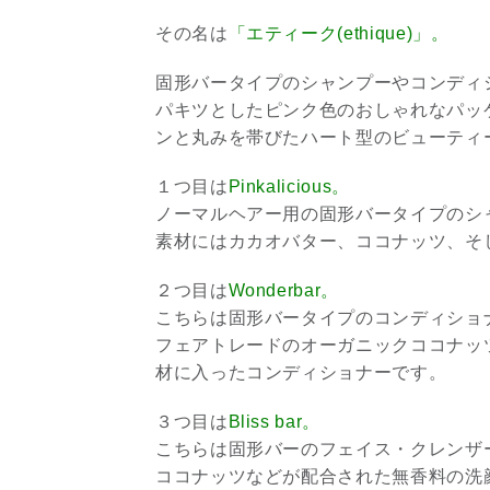
その名は
「エティーク(ethique)」。
固形バータイプのシャンプーやコンディ
パキツとしたピンク色のおしゃれなパッ
ンと丸みを帯びたハート型のビューティ
１つ目は
Pinkalicious。
ノーマルヘアー用の固形バータイプのシ
素材にはカカオバター、ココナッツ、そ
２つ目は
Wonderbar。
こちらは固形バータイプのコンディショ
フェアトレードのオーガニックココナッ
材に入ったコンディショナーです。
３つ目は
Bliss bar。
こちらは固形バーのフェイス・クレンザ
ココナッツなどが配合された無香料の洗