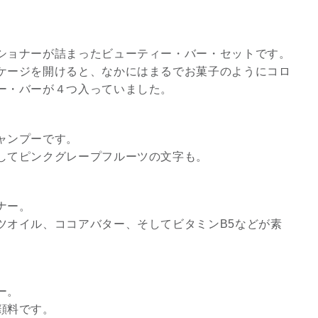
ショナーが詰まったビューティー・バー・セットです。
ケージを開けると、なかにはまるでお菓子のようにコロ
ー・バーが４つ入っていました。
ャンプーです。
してピンクグレープフルーツの文字も。
ナー。
スピリチュアルは現実を動
ツオイル、ココアバター、そしてビタミンB5などが素
かす原動力～あ…
インタビュー
ー。
顔料です。