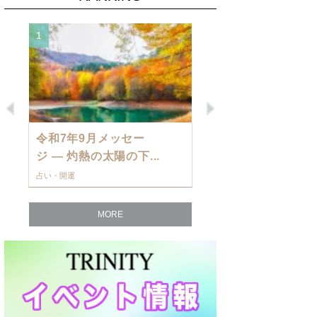
1
2
Previous
Next
令和7年9月メッセー
9月の運勢・
ジ — 灼熱の太陽の下...
ングを発表！～
占い・開運
占い・開運
MORE