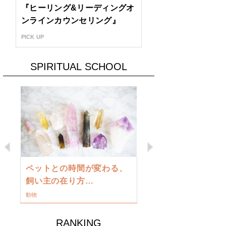
『ヒーリング&リーディングオ
ンラインカウンセリング』
PICK UP
SPIRITUAL SCHOOL
Previous
Next
古い地球を
ペットとの時間が変わる、
類に目覚め
飼い主の在り方…
ワークショップ
動物
RANKING