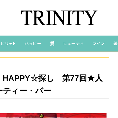
HAPPY☆探し 第77回★人
ーティー・バー