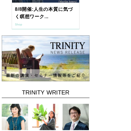
8/8開催:人生の本質に気づ
【東京開催】
く瞑想ワーク...
7年2月「透視.
Shop
Shop
TRINITY WRITER