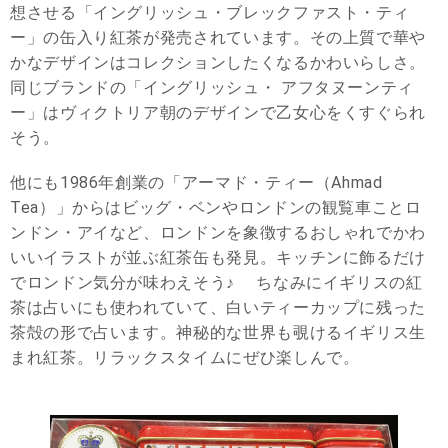
想させる「イングリッシュ・ブレックファスト・ティ
ー」の缶入り紅茶が発売されています。その上質で華や
かなデザインはコレクションしたくなるかわいらしさ。
同じブランドの「イングリッシュ・ アフタヌーンティ
ー」はヴィクトリア朝のデザインで乙女心をくすぐられ
そう。
他にも1986年創業の「アーマド・ティー（Ahmad
Tea）」からはビッグ・ベンやロンドンの観覧車ことロ
ンドン・アイなど、ロンドンを象徴するおしゃれでかわ
いいイラストが並ぶ紅茶缶も発見。キッチンに飾るだけ
でロンドン気分が味わえそう♪ ちなみにイギリスの紅
茶は占いにも使われていて、白いティーカップに残った
茶殻の形で占います。神秘的な世界も覗けるイギリス生
まれ紅茶。リラックスタイムにぜひ楽しんで。