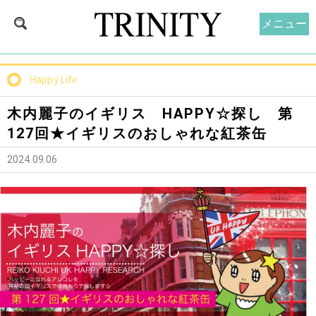
メニュー
Happy Life
木内麗子のイギリス HAPPY☆探し 第
127回★イギリスのおしゃれな紅茶缶
2024.09.06