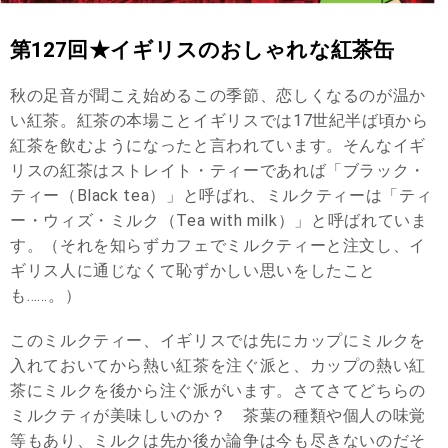
第127回★イギリスのおしゃれな紅茶缶
秋の足音が聞こえ始めるこの季節、恋しくなるのが温か
い紅茶。紅茶の本場ことイギリスでは17世紀半ば頃から
紅茶を飲むようになったと言われています。そんなイギ
リスの紅茶はストレイト・ティーであれば「ブラック・
ティー（Black tea）」と呼ばれ、ミルクティーは「ティ
ー・ウィズ・ミルク（Tea with milk）」と呼ばれていま
す。（それを知らずカフェでミルクティーと注文し、イ
ギリス人に通じなくて恥ずかしい思いをしたこと
も……。）
このミルクティー、イギリスでは先にカップにミルクを
入れておいてから熱い紅茶を注ぐ派と、カップの熱い紅
茶にミルクを後から注ぐ派がいます。さてさてどちらの
ミルクティが美味しいのか？ 茶葉の種類や個人の味覚
等もあり、ミルクは先か後か論争は今も尽きないのだそ