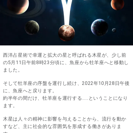
西洋占星術で幸運と拡大の星と呼ばれる木星が、少し前
の5月11日午前8時23分頃に、魚座から牡羊座へと移動し
ました。
そして牡羊座の序盤を運行し続け、2022年10月28日午後
に、魚座へと戻ります。
約半年の間だけ、牡羊座を運行する……ということになり
ます。
木星は人々の精神に影響を与えることから、流行を動か
すなど、主に社会的な雰囲気を形成する働きがありま