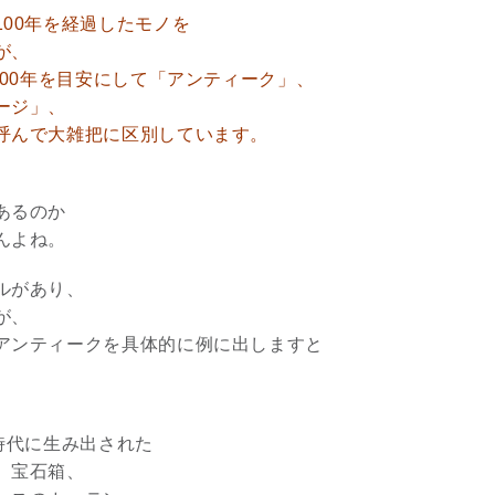
00年を経過したモノを
8/29.30並木良和スピリチュ
が、
アルジャーニ...
100年を目安にして「アンティーク」、
Shop
ージ」、
呼んで大雑把に区別しています。
あるのか
んよね。
ルがあり、
が、
アンティークを具体的に例に出しますと
時代に生み出された
、宝石箱、