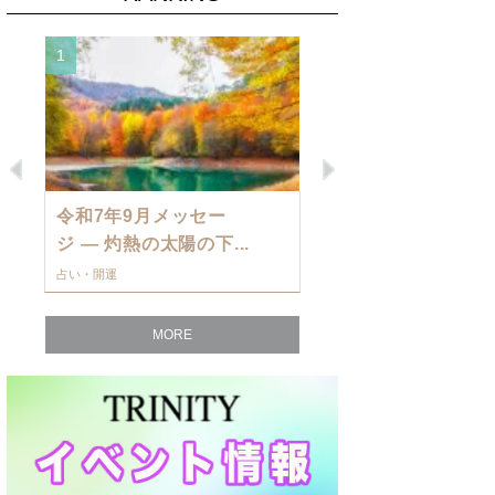
1
2
Previous
Next
令和7年9月メッセー
9月の運勢・
ジ — 灼熱の太陽の下...
ングを発表！～
占い・開運
占い・開運
MORE