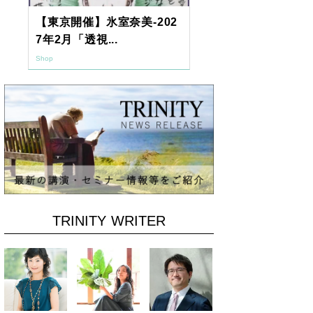
【東京開催】氷室奈美-202
2026年9月
7年2月「透視...
ーアッシュオン
Shop
Shop
TRINITY WRITER