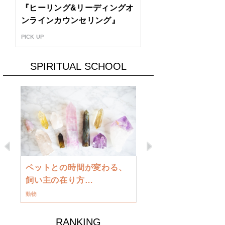
『ヒーリング&リーディングオ
ンラインカウンセリング』
PICK UP
SPIRITUAL SCHOOL
Previous
Next
古い地球を
ペットとの時間が変わる、
類に目覚め
飼い主の在り方…
ワークショップ
動物
RANKING