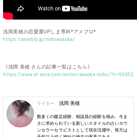
浅岡美穂の恋愛運UPしま専科*アメブロ*
https://ameblo.jp/mihoasaoka/
《浅岡 美穂 さんの記事一覧はこちら》
https://www.el-aura.com/writer/asaoka-miho/?c=93052
浅岡 美穂
ライター:
数多くの鑑定経験、相談員の経験を積み、今ま
さに求められている新しいスタイルの占いカウ
ンセラーセラピストとして現在活躍中。母方は
千年以上続く神社の神主の家系である。