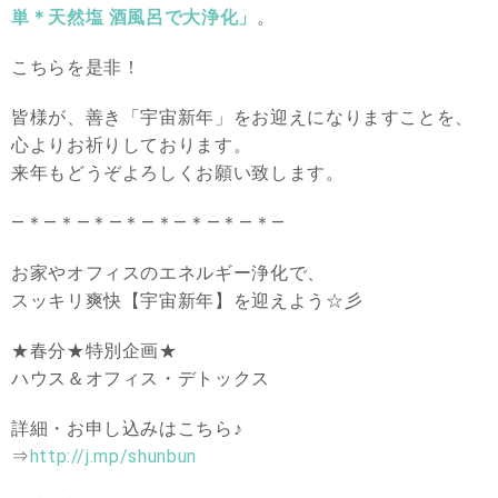
単＊天然塩
酒風呂で大浄化」
。
こちらを是非！
皆様が、善き「宇宙新年」をお迎えになりますことを、
心よりお祈りしております。
来年もどうぞよろしくお願い致します。
―＊―＊―＊―＊―＊―＊―＊―＊―
お家やオフィスのエネルギー浄化で、
スッキリ爽快【宇宙新年】を迎えよう☆彡
★春分★特別企画★
ハウス＆オフィス・デトックス
詳細・お申し込みはこちら♪
⇒
http://j.mp/shunbun