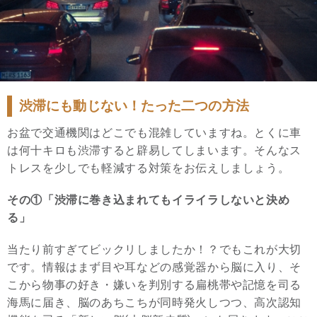
渋滞にも動じない！たった二つの方法
お盆で交通機関はどこでも混雑していますね。とくに車
は何十キロも渋滞すると辟易してしまいます。そんなス
トレスを少しでも軽減する対策をお伝えしましょう。
その①「渋滞に巻き込まれてもイライラしないと決め
る」
当たり前すぎてビックリしましたか！？でもこれが大切
です。情報はまず目や耳などの感覚器から脳に入り、そ
こから物事の好き・嫌いを判別する扁桃帯や記憶を司る
海馬に届き、脳のあちこちが同時発火しつつ、高次認知