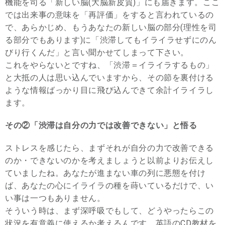
機能を司る「新しい脳(大脳新皮質)」にも届きます。ここ
では出来事の意味を「再評価」をすると言われているの
で、あらかじめ、もうあなたの新しい脳の部分(理性を司
る部分でもあります)に「渋滞してもイライラせずにのん
びり行くんだ」と言い聞かせてしまって下さい。
これをやらないとですね、「渋滞＝イライラするもの」
と大抵の人は思い込んでいますから、その節を裏付ける
ような情報ばっかり目に飛び込んできて余計イライラし
ます。
その②「渋滞は自分の力では改善できない」と悟る
ストレスを感じたら、まずそれが自分の力で改善できる
のか・できないのかを考えましょうと以前よりお伝えし
ていましたね。あなたが進まない車の列に悪態を付け
ば、あなたの心にイライラの種を蒔いているだけで、い
い事は一つもありません。
そういう時は、まず深呼吸でもして、どうやったらこの
状況を有意義に使えるか考えるんです。英語のCD教材を