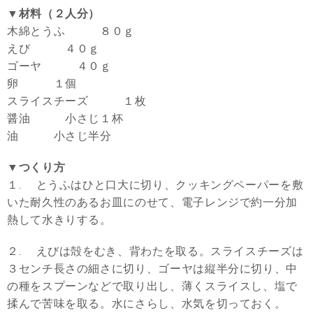
▼材料（２人分）
木綿とうふ ８０ｇ
えび ４０ｇ
ゴーヤ ４０ｇ
卵 １個
スライスチーズ １枚
醤油 小さじ１杯
油 小さじ半分
▼つくり方
１. とうふはひと口大に切り、クッキングペーパーを敷
いた耐久性のあるお皿にのせて、電子レンジで約一分加
熱して水きりする。
２. えびは殻をむき、背わたを取る。スライスチーズは
３センチ長さの細さに切り、ゴーヤは縦半分に切り、中
の種をスプーンなどで取り出し、薄くスライスし、塩で
揉んで苦味を取る。水にさらし、水気を切っておく。