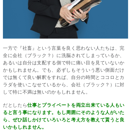
一方で『社畜』という言葉を良く思わない人たちは、完
全に会社（ブラック？）に洗脳されてしまっているか、
あるいは自分は支配する側で特に痛い目を見ていないか
かもしれません。でも、必ずしもそういう悪い側面だけ
では無くて良い解釈をすれば、自分の時間とココロとカ
ラダを使いこなせているから、会社（ブラック？）に対
して特に不満は無いのかもしれません。
だとしたら
仕事とプライベートを両立出来ている人もい
ると言う事になります。もし周囲にそのような人がいた
ら、ぜひ話しかけていろいろと考え方を教えて貰うと良
いかもしれません。