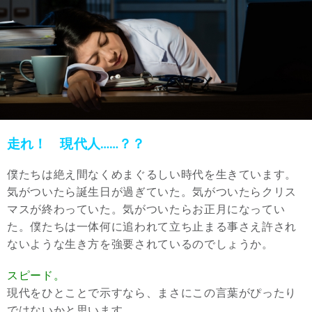
走れ！ 現代人……？？
僕たちは絶え間なくめまぐるしい時代を生きています。
気がついたら誕生日が過ぎていた。気がついたらクリス
マスが終わっていた。気がついたらお正月になってい
た。僕たちは一体何に追われて立ち止まる事さえ許され
ないような生き方を強要されているのでしょうか。
スピード。
現代をひとことで示すなら、まさにこの言葉がぴったり
ではないかと思います。